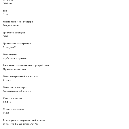
106 см
Вес
1 кг
Расположение штуцера
Радиальное
Диаметр корпуса
100
Диапазон измерения
3 кгс/см2
Механизм
трубчатая пружина
Тип электроконтактного устройства
Прямые контакты
Межповерочный интервал
2 года
Материал корпуса
Алюминиевый сплав
Класс точности
45413
Степень защиты
IP53
Температура окружающей среды
от минус 60 до плюс 70 °С