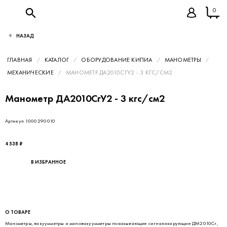
0
НАЗАД
ГЛАВНАЯ
КАТАЛОГ
ОБОРУДОВАНИЕ КИПИА
МАНОМЕТРЫ
МЕХАНИЧЕСКИЕ
МАНОМЕТР ДА2010СГУ2 - 3 КГС/СМ2
Манометр ДА2010СгУ2 - 3 кгс/см2
Артикул 1000290010
4 538 ₽
В ИЗБРАННОЕ
О ТОВАРЕ
Манометры, вакуумметры и мановакуумметры показывающие сигнализирующие ДМ2010Сг,