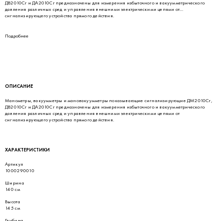
ДВ2010Сг и ДА2010Сг предназначены для измерения избыточного и вакуумметрического
давления различных сред и управления внешними электрическими цепями от
сигнализирующего устройства прямого действия.
Подробнее
ОПИСАНИЕ
Манометры, вакуумметры и мановакуумметры показывающие сигнализирующие ДМ2010Сг,
ДВ2010Сг и ДА2010Сг предназначены для измерения избыточного и вакуумметрического
давления различных сред и управления внешними электрическими цепями от
сигнализирующего устройства прямого действия.
ХАРАКТЕРИСТИКИ
Артикул
1000290010
Ширина
140 см
Высота
145 см
Глубина