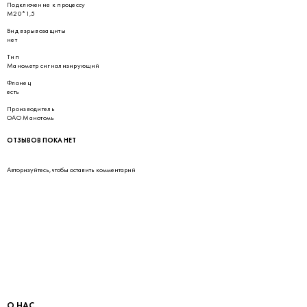
Подключение к процессу
М20*1,5
Вид взрывозащиты
нет
Тип
Манометр сигнализирующий
Фланец
есть
Производитель
ОАО Манотомь
ОТЗЫВОВ ПОКА НЕТ
Авторизуйтесь
, чтобы оставить комментарий
О НАС