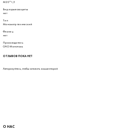
М20*1,5
Вид взрывозащиты
нет
Тип
Манометр техический
Фланец
нет
Производитель
ОАО Манотомь
ОТЗЫВОВ ПОКА НЕТ
Авторизуйтесь
, чтобы оставить комментарий
О НАС