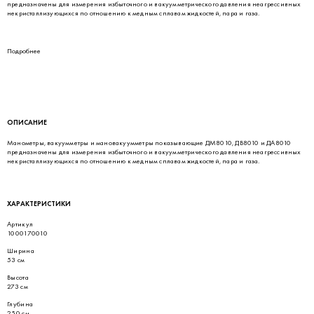
предназначены для измерения избыточного и вакуумметрического давления неагрессивных
некристаллизующихся по отношению к медным сплавам жидкостей, пара и газа.
Подробнее
ОПИСАНИЕ
Манометры, вакуумметры и мановакуумметры показывающие ДМ8010, ДВ8010 и ДА8010
предназначены для измерения избыточного и вакуумметрического давления неагрессивных
некристаллизующихся по отношению к медным сплавам жидкостей, пара и газа.
ХАРАКТЕРИСТИКИ
Артикул
1000170010
Ширина
53 см
Высота
273 см
Глубина
250 см