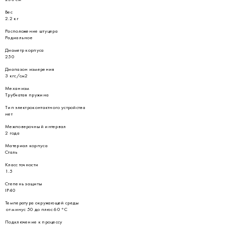
Вес
2.2 кг
Расположение штуцера
Радиальное
Диаметр корпуса
250
Диапазон измерения
3 кгс/см2
Механизм
Трубчатая пружина
Тип электроконтактного устройства
нет
Межповерочный интервал
2 года
Материал корпуса
Сталь
Класс точности
1.5
Степень защиты
IP40
Температура окружающей среды
от минус 50 до плюс 60 °С
Подключение к процессу