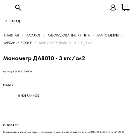
0
НАЗАД
ГЛАВНАЯ
КАТАЛОГ
ОБОРУДОВАНИЕ КИПИА
МАНОМЕТРЫ
МЕХАНИЧЕСКИЕ
МАНОМЕТР ДА8010 - 3 КГС/СМ2
Манометр ДА8010 - 3 кгс/см2
Артикул 1000170010
5 232 ₽
В ИЗБРАННОЕ
О ТОВАРЕ
Манометры, вакуумметры и мановакуумметры показывающие ДМ8010, ДВ8010 и ДА8010