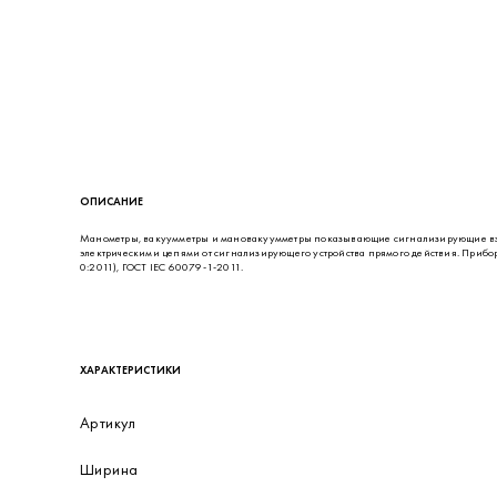
ОПИСАНИЕ
Манометры, вакуумметры и мановакуумметры показывающие сигнализирующие в
электрическими цепями от сигнализирующего устройства прямого действия. Прибо
0:2011), ГОСТ IEC 60079-1-2011.
ХАРАКТЕРИСТИКИ
Артикул
Ширина