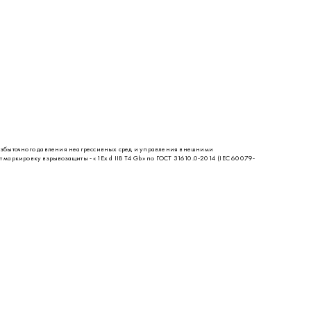
быточного давления неагрессивных сред и управления внешними
аркировку взрывозащиты - «1Ех d IIВ Т4 Gb» по ГОСТ 31610.0-2014 (IEC 60079-