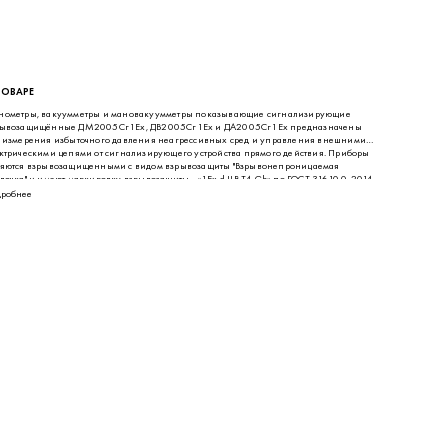
ТОВАРЕ
ометры, вакуумметры и мановакуумметры показывающие сигнализирующие
рывозащищённые ДМ2005Сг1Ех, ДВ2005Сг1Ех и ДА2005Сг1Ех предназначены
 измерения избыточного давления неагрессивных сред и управления внешними
ктрическими цепями от сигнализирующего устройства прямого действия. Приборы
яются взрывозащищенными с видом взрывозащиты "Взрывонепроницаемая
лочка" и имеют маркировку взрывозащиты - «1Ех d IIВ Т4 Gb» по ГОСТ 31610.0-2014
(IEC 60079-0:2011), ГОСТ IEC 60079-1-2011.
робнее