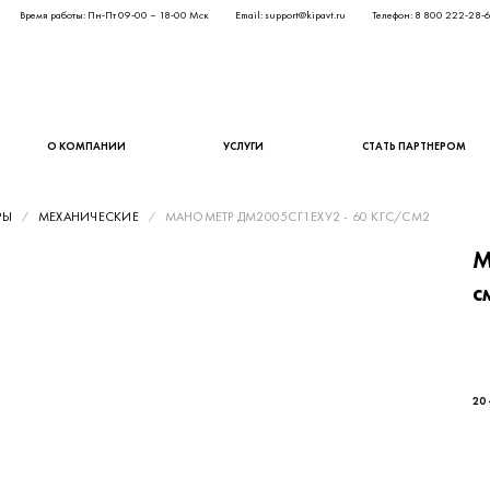
Время работы: Пн-Пт 09-00 – 18-00 Мск
Email: support@kipavt.ru
Телефон: 8 800 222-28-
О КОМПАНИИ
УСЛУГИ
СТАТЬ ПАРТНЕРОМ
РЫ
МЕХАНИЧЕСКИЕ
МАНОМЕТР ДМ2005СГ1ЕХУ2 - 60 КГС/СМ2
М
с
16 
20 