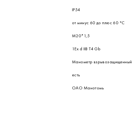
IP54
от минус 60 до плюс 60 °С
М20*1,5
1Ех d IIВ Т4 Gb
Манометр взрывозащищенный
есть
ОАО Манотомь