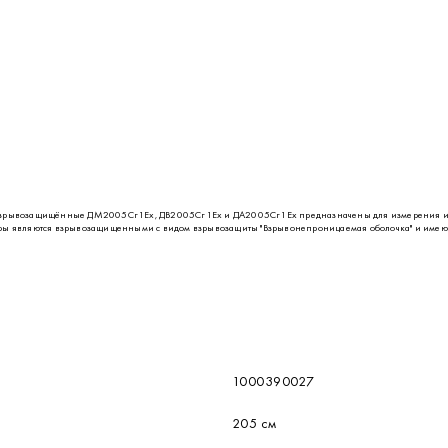
зрывозащищённые ДМ2005Сг1Ех, ДВ2005Сг1Ех и ДА2005Сг1Ех предназначены для измерения из
ры являются взрывозащищенными с видом взрывозащиты "Взрывонепроницаемая оболочка" и имеют м
1000390027
205 см