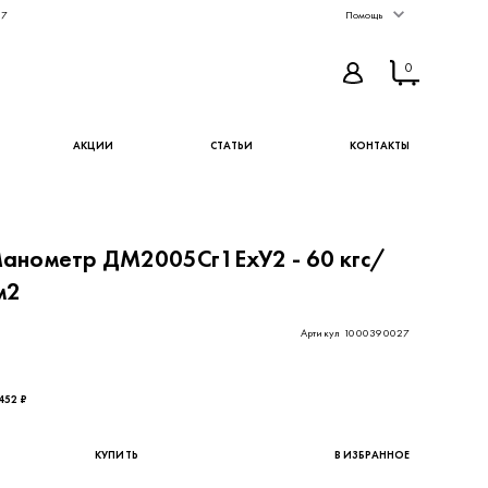
67
Помощь
0
АКЦИИ
СТАТЬИ
КОНТАКТЫ
анометр ДМ2005Сг1ЕхУ2 - 60 кгс/
м2
Артикул 1000390027
763,93 ₽ - цена без НДС
452 ₽
КУПИТЬ
В ИЗБРАННОЕ