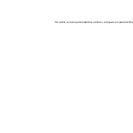
На сайте используются файлы cookies, которые его делают бо
О НАС
Контакты
Партнерам
Реквизиты
Вакансии
© 2026 Kipavt