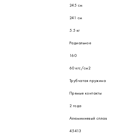
245 см
241 см
5.5 кг
Радиальное
160
60 кгс/см2
Трубчатая пружина
Прямые контакты
2 года
Алюминиевый сплав
45413