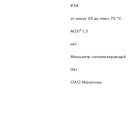
IP54
от минус 60 до плюс 70 °С
М20*1,5
нет
Манометр сигнализирующий
Нет
ОАО Манотомь