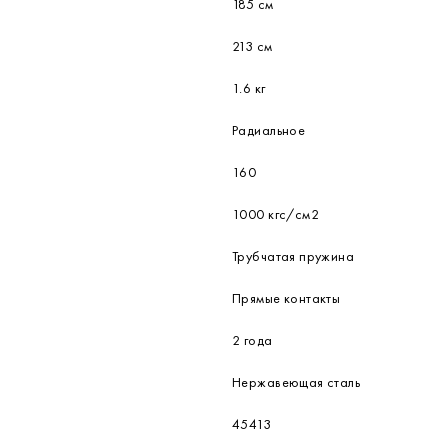
185 см
213 см
1.6 кг
Радиальное
160
1000 кгс/см2
Трубчатая пружина
Прямые контакты
2 года
Нержавеющая сталь
45413