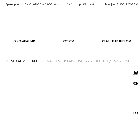
Время работы: Пн-Пт 09-00 – 18-00 Мск
Email: support@kipavt.ru
Телефон: 8 800 222-28-
О КОМПАНИИ
УСЛУГИ
СТАТЬ ПАРТНЕРОМ
РЫ
МЕХАНИЧЕСКИЕ
МАНОМЕТР ДМ2005СГУ2 - 1000 КГС/СМ2 - IP54
М
с
14 
18 