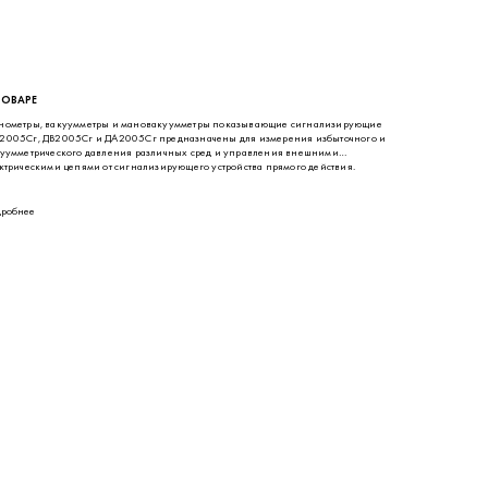
ТОВАРЕ
ометры, вакуумметры и мановакуумметры показывающие сигнализирующие
005Сг, ДВ2005Сг и ДА2005Сг предназначены для измерения избыточного и
уумметрического давления различных сред и управления внешними
ктрическими цепями от сигнализирующего устройства прямого действия.
робнее