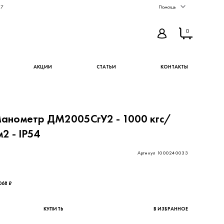
67
Помощь
0
АКЦИИ
СТАТЬИ
КОНТАКТЫ
анометр ДМ2005СгУ2 - 1000 кгс/
м2 - IP54
Артикул 1000240033
809,84 ₽ - цена без НДС
068 ₽
КУПИТЬ
В ИЗБРАННОЕ