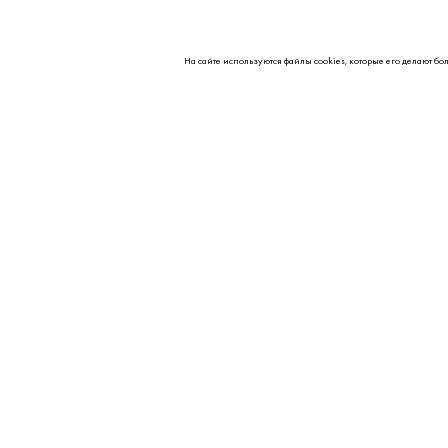
На сайте используются файлы cookies, которые его делают бо
О НАС
Контакты
Партнерам
Реквизиты
Вакансии
© 2026 Kipavt