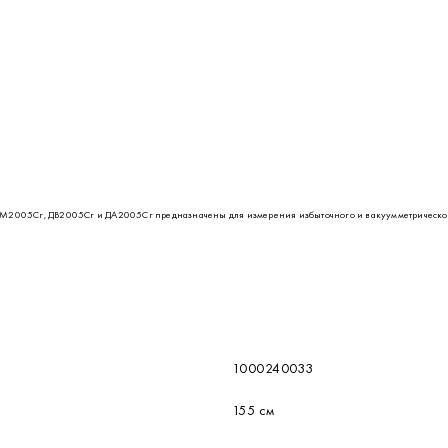
005Сг, ДВ2005Сг и ДА2005Сг предназначены для измерения избыточного и вакуумметрического
1000240033
155 см