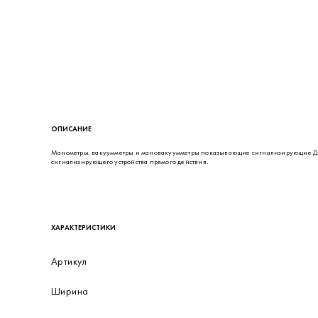
ОПИСАНИЕ
Манометры, вакуумметры и мановакуумметры показывающие сигнализирующие ДМ2
сигнализирующего устройства прямого действия.
ХАРАКТЕРИСТИКИ
Артикул
Ширина