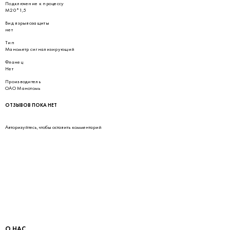
Подключение к процессу
М20*1,5
Вид взрывозащиты
нет
Тип
Манометр сигнализирующий
Фланец
Нет
Производитель
ОАО Манотомь
ОТЗЫВОВ ПОКА НЕТ
Авторизуйтесь
, чтобы оставить комментарий
О НАС