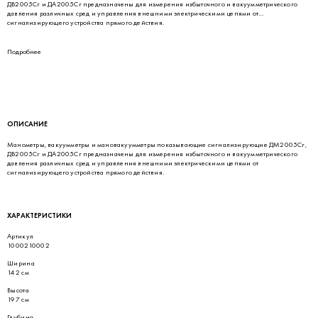
ДВ2005Сг и ДА2005Сг предназначены для измерения избыточного и вакуумметрического
давления различных сред и управления внешними электрическими цепями от
сигнализирующего устройства прямого действия.
Подробнее
ОПИСАНИЕ
Манометры, вакуумметры и мановакуумметры показывающие сигнализирующие ДМ2005Сг,
ДВ2005Сг и ДА2005Сг предназначены для измерения избыточного и вакуумметрического
давления различных сред и управления внешними электрическими цепями от
сигнализирующего устройства прямого действия.
ХАРАКТЕРИСТИКИ
Артикул
1000210002
Ширина
142 см
Высота
197 см
Глубина