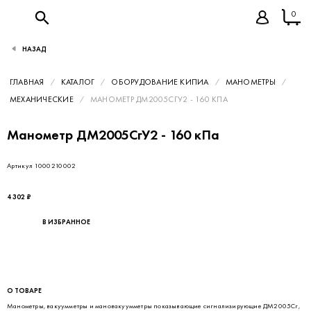
0
НАЗАД
ГЛАВНАЯ
КАТАЛОГ
ОБОРУДОВАНИЕ КИПИА
МАНОМЕТРЫ
МЕХАНИЧЕСКИЕ
МАНОМЕТР ДМ2005СГУ2 - 160 КПА
Манометр ДМ2005СгУ2 - 160 кПа
Артикул 1000210002
4 302 ₽
В ИЗБРАННОЕ
О ТОВАРЕ
Манометры, вакуумметры и мановакуумметры показывающие сигнализирующие ДМ2005Сг,