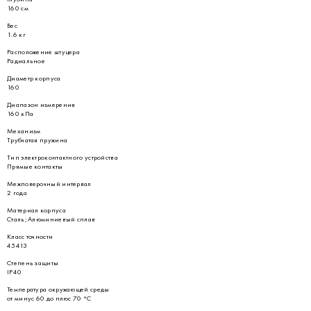
160 см
Вес
1.6 кг
Расположение штуцера
Радиальное
Диаметр корпуса
160
Диапазон измерения
160 кПа
Механизм
Трубчатая пружина
Тип электроконтактного устройства
Прямые контакты
Межповерочный интервал
2 года
Материал корпуса
Сталь; Алюминиевый сплав
Класс точности
45413
Степень защиты
IP40
Температура окружающей среды
от минус 60 до плюс 70 °С