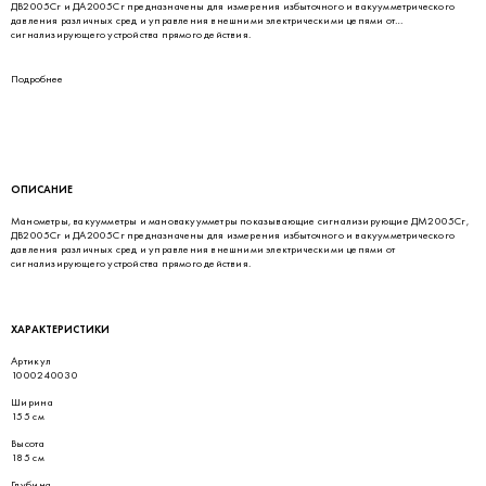
ДВ2005Сг и ДА2005Сг предназначены для измерения избыточного и вакуумметрического
давления различных сред и управления внешними электрическими цепями от
сигнализирующего устройства прямого действия.
Подробнее
ОПИСАНИЕ
Манометры, вакуумметры и мановакуумметры показывающие сигнализирующие ДМ2005Сг,
ДВ2005Сг и ДА2005Сг предназначены для измерения избыточного и вакуумметрического
давления различных сред и управления внешними электрическими цепями от
сигнализирующего устройства прямого действия.
ХАРАКТЕРИСТИКИ
Артикул
1000240030
Ширина
155 см
Высота
185 см
Глубина