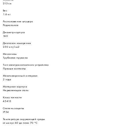
213 см
Вес
1.6 кг
Расположение штуцера
Радиальное
Диаметр корпуса
160
Диапазон измерения
250 кгс/см2
Механизм
Трубчатая пружина
Тип электроконтактного устройства
Прямые контакты
Межповерочный интервал
2 года
Материал корпуса
Нержавеющая сталь
Класс точности
45413
Степень защиты
IP54
Температура окружающей среды
от минус 60 до плюс 70 °С