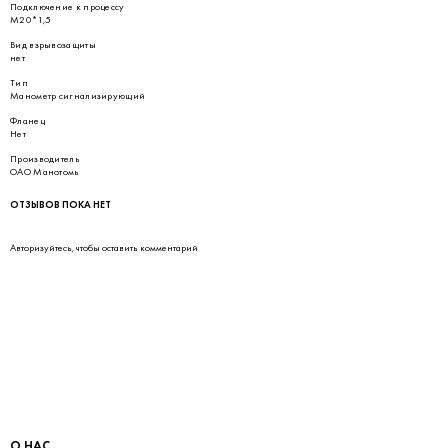
Подключение к процессу
М20*1,5
Вид взрывозащиты
нет
Тип
Манометр сигнализирующий
Фланец
Нет
Производитель
ОАО Манотомь
ОТЗЫВОВ ПОКА НЕТ
Авторизуйтесь
, чтобы оставить комментарий
О НАС