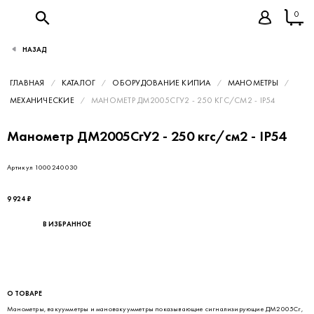
0
НАЗАД
ГЛАВНАЯ
КАТАЛОГ
ОБОРУДОВАНИЕ КИПИА
МАНОМЕТРЫ
МЕХАНИЧЕСКИЕ
МАНОМЕТР ДМ2005СГУ2 - 250 КГС/СМ2 - IP54
Манометр ДМ2005СгУ2 - 250 кгс/см2 - IP54
Артикул 1000240030
9 924 ₽
В ИЗБРАННОЕ
О ТОВАРЕ
Манометры, вакуумметры и мановакуумметры показывающие сигнализирующие ДМ2005Сг,