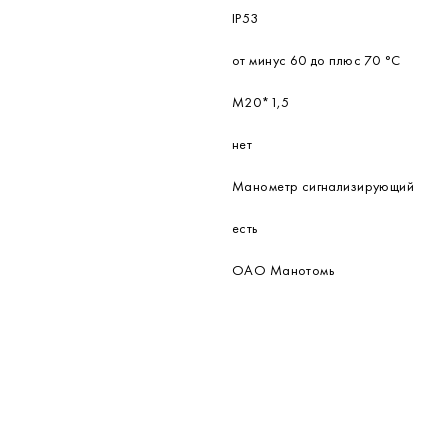
IP53
от минус 60 до плюс 70 °С
М20*1,5
нет
Манометр сигнализирующий
есть
ОАО Манотомь