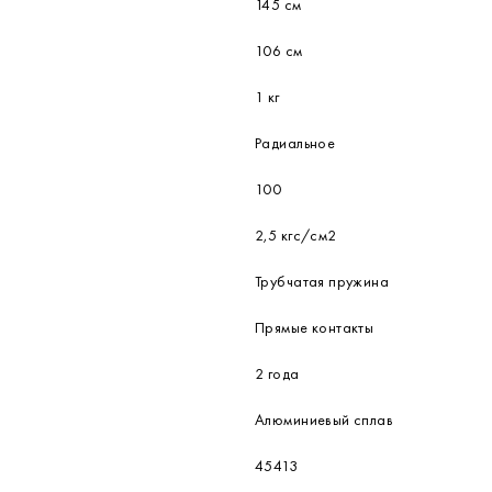
145 см
106 см
1 кг
Радиальное
100
2,5 кгс/см2
Трубчатая пружина
Прямые контакты
2 года
Алюминиевый сплав
45413