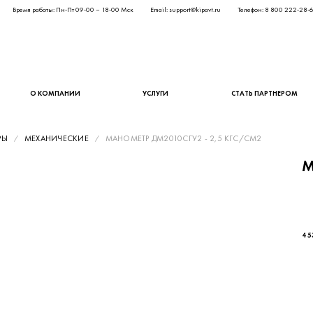
Время работы: Пн-Пт 09-00 – 18-00 Мск
Email: support@kipavt.ru
Телефон: 8 800 222-28-
О КОМПАНИИ
УСЛУГИ
СТАТЬ ПАРТНЕРОМ
РЫ
МЕХАНИЧЕСКИЕ
МАНОМЕТР ДМ2010СГУ2 - 2,5 КГС/СМ2
М
3 7
4 5