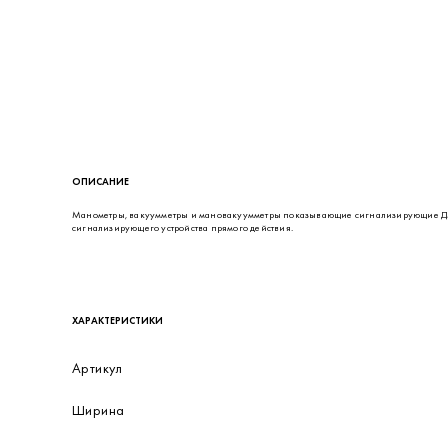
ОПИСАНИЕ
Манометры, вакуумметры и мановакуумметры показывающие сигнализирующие ДМ2
сигнализирующего устройства прямого действия.
ХАРАКТЕРИСТИКИ
Артикул
Ширина