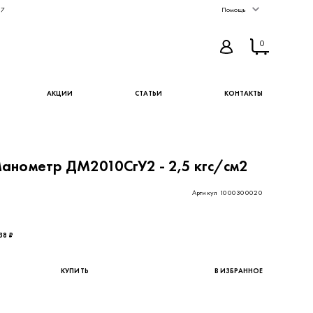
67
Помощь
0
АКЦИИ
СТАТЬИ
КОНТАКТЫ
анометр ДМ2010СгУ2 - 2,5 кгс/см2
Артикул 1000300020
19,67 ₽ - цена без НДС
38 ₽
КУПИТЬ
В ИЗБРАННОЕ