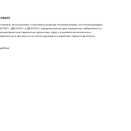
ТОВАРЕ
ометры, вакуумметры и мановакуумметры показывающие сигнализирующие
010Сг, ДВ2010Сг и ДА2010Сг предназначены для измерения избыточного и
уумметрического давления различных сред и управления внешними
ктрическими цепями от сигнализирующего устройства прямого действия.
робнее