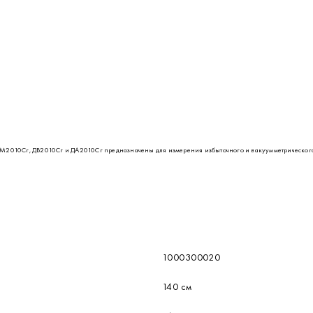
010Сг, ДВ2010Сг и ДА2010Сг предназначены для измерения избыточного и вакуумметрического
1000300020
140 см