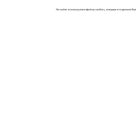
На сайте используются файлы cookies, которые его делают бо
О НАС
Контакты
Партнерам
Реквизиты
Вакансии
© 2026 Kipavt