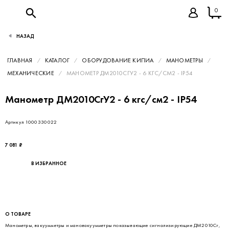
0
НАЗАД
ГЛАВНАЯ
КАТАЛОГ
ОБОРУДОВАНИЕ КИПИА
МАНОМЕТРЫ
МЕХАНИЧЕСКИЕ
МАНОМЕТР ДМ2010СГУ2 - 6 КГС/СМ2 - IP54
Манометр ДМ2010СгУ2 - 6 кгс/см2 - IP54
Артикул 1000330022
7 081 ₽
В ИЗБРАННОЕ
О ТОВАРЕ
Манометры, вакуумметры и мановакуумметры показывающие сигнализирующие ДМ2010Сг,