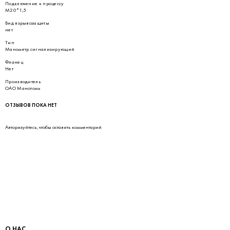
Подключение к процессу
М20*1,5
Вид взрывозащиты
нет
Тип
Манометр сигнализирующий
Фланец
Нет
Производитель
ОАО Манотомь
ОТЗЫВОВ ПОКА НЕТ
Авторизуйтесь
, чтобы оставить комментарий
О НАС