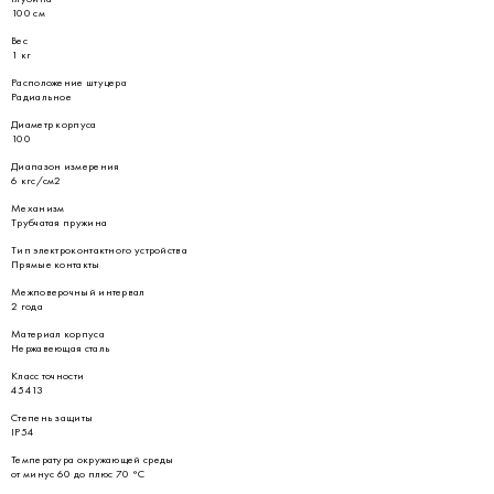
100 см
Вес
1 кг
Расположение штуцера
Радиальное
Диаметр корпуса
100
Диапазон измерения
6 кгс/см2
Механизм
Трубчатая пружина
Тип электроконтактного устройства
Прямые контакты
Межповерочный интервал
2 года
Материал корпуса
Нержавеющая сталь
Класс точности
45413
Степень защиты
IP54
Температура окружающей среды
от минус 60 до плюс 70 °С