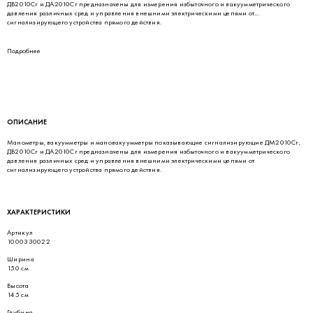
ДВ2010Сг и ДА2010Сг предназначены для измерения избыточного и вакуумметрического
давления различных сред и управления внешними электрическими цепями от
сигнализирующего устройства прямого действия.
Подробнее
ОПИСАНИЕ
Манометры, вакуумметры и мановакуумметры показывающие сигнализирующие ДМ2010Сг,
ДВ2010Сг и ДА2010Сг предназначены для измерения избыточного и вакуумметрического
давления различных сред и управления внешними электрическими цепями от
сигнализирующего устройства прямого действия.
ХАРАКТЕРИСТИКИ
Артикул
1000330022
Ширина
150 см
Высота
145 см
Глубина