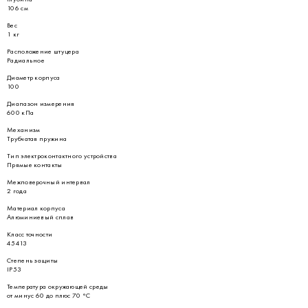
106 см
Вес
1 кг
Расположение штуцера
Радиальное
Диаметр корпуса
100
Диапазон измерения
600 кПа
Механизм
Трубчатая пружина
Тип электроконтактного устройства
Прямые контакты
Межповерочный интервал
2 года
Материал корпуса
Алюминиевый сплав
Класс точности
45413
Степень защиты
IP53
Температура окружающей среды
от минус 60 до плюс 70 °С