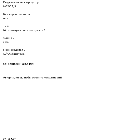
Подключение к процессу
М20*1,5
Вид взрывозащиты
нет
Тип
Манометр сигнализирующий
Фланец
есть
Производитель
ОАО Манотомь
ОТЗЫВОВ ПОКА НЕТ
Авторизуйтесь
, чтобы оставить комментарий
О НАС