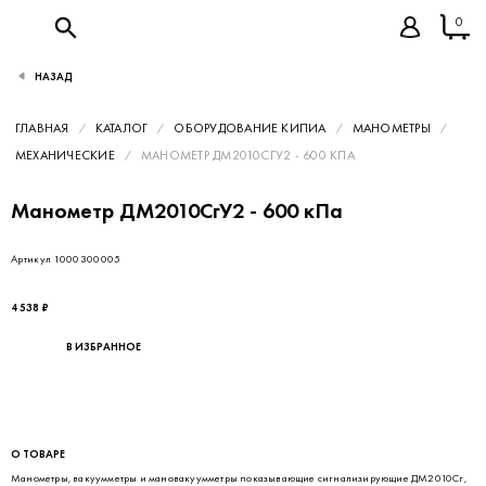
0
НАЗАД
ГЛАВНАЯ
КАТАЛОГ
ОБОРУДОВАНИЕ КИПИА
МАНОМЕТРЫ
МЕХАНИЧЕСКИЕ
МАНОМЕТР ДМ2010СГУ2 - 600 КПА
Манометр ДМ2010СгУ2 - 600 кПа
Артикул 1000300005
4 538 ₽
В ИЗБРАННОЕ
О ТОВАРЕ
Манометры, вакуумметры и мановакуумметры показывающие сигнализирующие ДМ2010Сг,