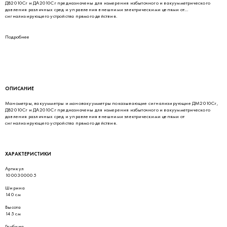
ДВ2010Сг и ДА2010Сг предназначены для измерения избыточного и вакуумметрического
давления различных сред и управления внешними электрическими цепями от
сигнализирующего устройства прямого действия.
Подробнее
ОПИСАНИЕ
Манометры, вакуумметры и мановакуумметры показывающие сигнализирующие ДМ2010Сг,
ДВ2010Сг и ДА2010Сг предназначены для измерения избыточного и вакуумметрического
давления различных сред и управления внешними электрическими цепями от
сигнализирующего устройства прямого действия.
ХАРАКТЕРИСТИКИ
Артикул
1000300005
Ширина
140 см
Высота
145 см
Глубина