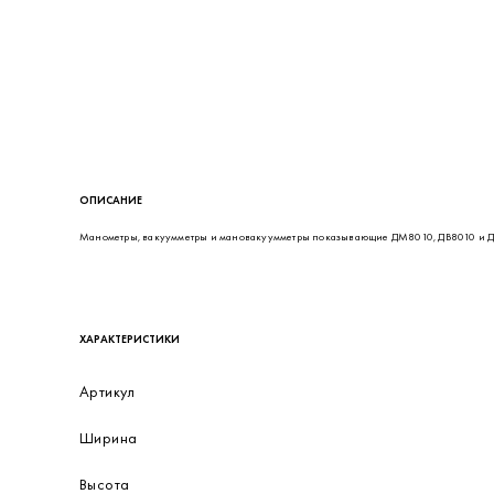
ОПИСАНИЕ
Манометры, вакуумметры и мановакуумметры показывающие ДМ8010, ДВ8010 и ДА8
ХАРАКТЕРИСТИКИ
Артикул
Ширина
Высота