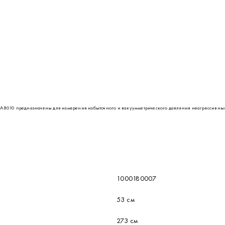
010 предназначены для измерения избыточного и вакуумметрического давления неагрессивных 
1000180007
53 см
273 см