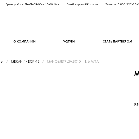
Время работы: Пн-Пт 09-00 – 18-00 Мск
Email: support@kipavt.ru
Телефон: 8 800 222-28-
О КОМПАНИИ
УСЛУГИ
СТАТЬ ПАРТНЕРОМ
РЫ
МЕХАНИЧЕСКИЕ
МАНОМЕТР ДМ8010 - 1,6 МПА
М
4 2
5 2