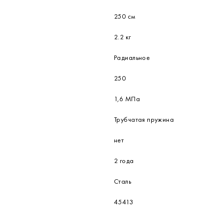
250 см
2.2 кг
Радиальное
250
1,6 МПа
Трубчатая пружина
нет
2 года
Сталь
45413