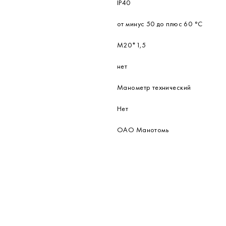
IP40
от минус 50 до плюс 60 °С
М20*1,5
нет
Манометр технический
Нет
ОАО Манотомь