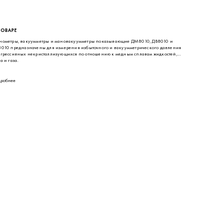
ТОВАРЕ
ометры, вакуумметры и мановакуумметры показывающие ДМ8010, ДВ8010 и
010 предназначены для измерения избыточного и вакуумметрического давления
грессивных некристаллизующихся по отношению к медным сплавам жидкостей,
а и газа.
робнее