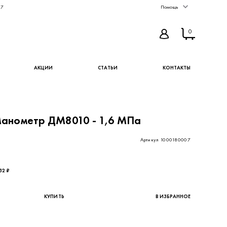
67
Помощь
0
АКЦИИ
СТАТЬИ
КОНТАКТЫ
анометр ДМ8010 - 1,6 МПа
Артикул 1000180007
88,52 ₽ - цена без НДС
32 ₽
КУПИТЬ
В ИЗБРАННОЕ