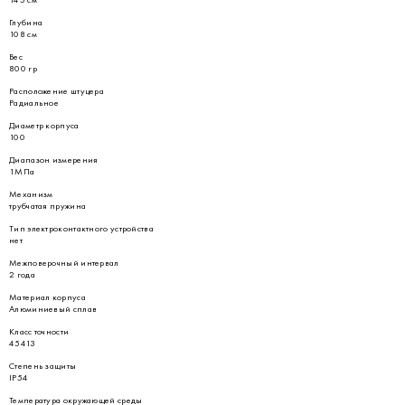
Глубина
108 см
Вес
800 гр
Расположение штуцера
Радиальное
Диаметр корпуса
100
Диапазон измерения
1МПа
Механизм
трубчатая пружина
Тип электроконтактного устройства
нет
Межповерочный интервал
2 года
Материал корпуса
Алюминиевый сплав
Класс точности
45413
Степень защиты
IP54
Температура окружающей среды