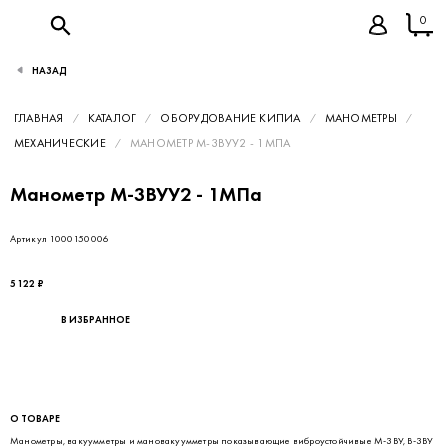
0
НАЗАД
ГЛАВНАЯ
КАТАЛОГ
ОБОРУДОВАНИЕ КИПИА
МАНОМЕТРЫ
МЕХАНИЧЕСКИЕ
МАНОМЕТР М-3ВУУ2 - 1МПА
Манометр М-3ВУУ2 - 1МПа
Артикул 1000150006
5 122 ₽
В ИЗБРАННОЕ
О ТОВАРЕ
Манометры, вакуумметры и мановакуумметры показывающие виброустойчивые М-3ВУ, В-3ВУ