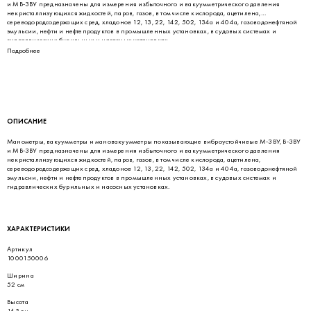
и МВ-3ВУ предназначены для измерения избыточного и вакуумметрического давления
некристаллизующихся жидкостей, паров, газов, в том числе кислорода, ацетилена,
сереводородсодержащих сред, хладонов 12, 13, 22, 142, 502, 134а и 404а, газоводонефтяной
эмульсии, нефти и нефтепродуктов в промышленных установках, в судовых системах и
гидравлических бурильных и насосных установках.
Подробнее
ОПИСАНИЕ
Манометры, вакуумметры и мановакуумметры показывающие виброустойчивые М-3ВУ, В-3ВУ
и МВ-3ВУ предназначены для измерения избыточного и вакуумметрического давления
некристаллизующихся жидкостей, паров, газов, в том числе кислорода, ацетилена,
сереводородсодержащих сред, хладонов 12, 13, 22, 142, 502, 134а и 404а, газоводонефтяной
эмульсии, нефти и нефтепродуктов в промышленных установках, в судовых системах и
гидравлических бурильных и насосных установках.
ХАРАКТЕРИСТИКИ
Артикул
1000150006
Ширина
52 см
Высота
145 см