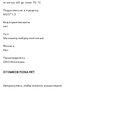
от минус 60 до плюс 70 °С
Подключение к процессу
М20*1,5
Вид взрывозащиты
нет
Тип
Манометр виброустойчивый
Фланец
Нет
Производитель
ОАО Манотомь
ОТЗЫВОВ ПОКА НЕТ
Авторизуйтесь
, чтобы оставить комментарий