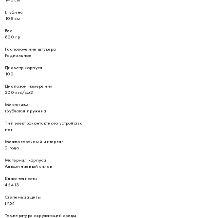
Глубина
108 см
Вес
800 гр
Расположение штуцера
Радиальное
Диаметр корпуса
100
Диапазон измерения
250 кгс/см2
Механизм
трубчатая пружина
Тип электроконтактного устройства
нет
Межповерочный интервал
2 года
Материал корпуса
Алюминиевый сплав
Класс точности
45413
Степень защиты
IP54
Температура окружающей среды