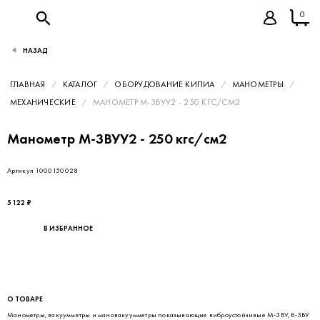
0
НАЗАД
ГЛАВНАЯ
КАТАЛОГ
ОБОРУДОВАНИЕ КИПИА
МАНОМЕТРЫ
МЕХАНИЧЕСКИЕ
МАНОМЕТР М-3ВУУ2 - 250 КГС/СМ2
Манометр М-3ВУУ2 - 250 кгс/см2
Артикул 1000150028
5 122 ₽
В ИЗБРАННОЕ
О ТОВАРЕ
Манометры, вакуумметры и мановакуумметры показывающие виброустойчивые М-3ВУ, В-3ВУ