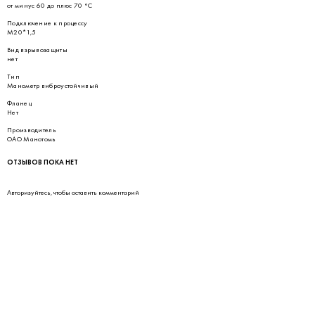
от минус 60 до плюс 70 °С
Подключение к процессу
М20*1,5
Вид взрывозащиты
нет
Тип
Манометр виброустойчивый
Фланец
Нет
Производитель
ОАО Манотомь
ОТЗЫВОВ ПОКА НЕТ
Авторизуйтесь
, чтобы оставить комментарий