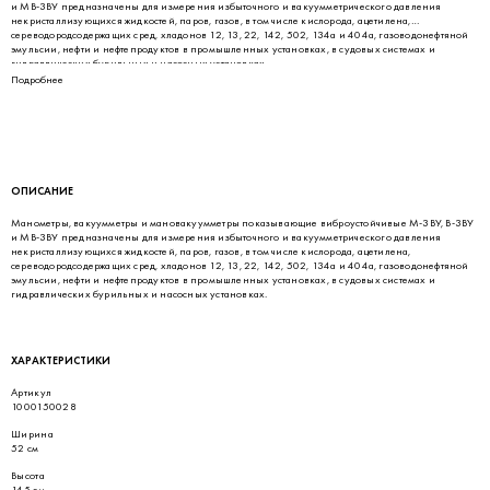
и МВ-3ВУ предназначены для измерения избыточного и вакуумметрического давления
некристаллизующихся жидкостей, паров, газов, в том числе кислорода, ацетилена,
сереводородсодержащих сред, хладонов 12, 13, 22, 142, 502, 134а и 404а, газоводонефтяной
эмульсии, нефти и нефтепродуктов в промышленных установках, в судовых системах и
гидравлических бурильных и насосных установках.
Подробнее
ОПИСАНИЕ
Манометры, вакуумметры и мановакуумметры показывающие виброустойчивые М-3ВУ, В-3ВУ
и МВ-3ВУ предназначены для измерения избыточного и вакуумметрического давления
некристаллизующихся жидкостей, паров, газов, в том числе кислорода, ацетилена,
сереводородсодержащих сред, хладонов 12, 13, 22, 142, 502, 134а и 404а, газоводонефтяной
эмульсии, нефти и нефтепродуктов в промышленных установках, в судовых системах и
гидравлических бурильных и насосных установках.
ХАРАКТЕРИСТИКИ
Артикул
1000150028
Ширина
52 см
Высота
145 см