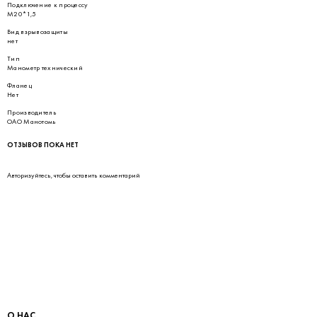
Подключение к процессу
М20*1,5
Вид взрывозащиты
нет
Тип
Манометр технический
Фланец
Нет
Производитель
ОАО Манотомь
ОТЗЫВОВ ПОКА НЕТ
Авторизуйтесь
, чтобы оставить комментарий
О НАС