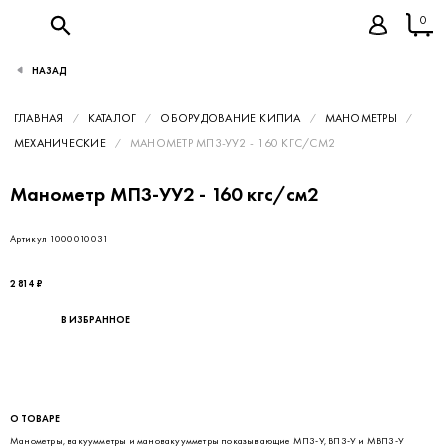
0
НАЗАД
ГЛАВНАЯ
КАТАЛОГ
ОБОРУДОВАНИЕ КИПИА
МАНОМЕТРЫ
МЕХАНИЧЕСКИЕ
МАНОМЕТР МП3-УУ2 - 160 КГС/СМ2
Манометр МП3-УУ2 - 160 кгс/см2
Артикул 1000010031
2 814 ₽
В ИЗБРАННОЕ
О ТОВАРЕ
Манометры, вакуумметры и мановакуумметры показывающие МП3-У, ВП3-У и МВП3-У