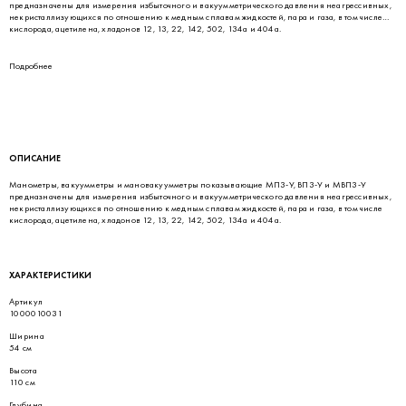
предназначены для измерения избыточного и вакуумметрического давления неагрессивных,
некристаллизующихся по отношению к медным сплавам жидкостей, пара и газа, в том числе
кислорода, ацетилена, хладонов 12, 13, 22, 142, 502, 134a и 404а.
Подробнее
ОПИСАНИЕ
Манометры, вакуумметры и мановакуумметры показывающие МП3-У, ВП3-У и МВП3-У
предназначены для измерения избыточного и вакуумметрического давления неагрессивных,
некристаллизующихся по отношению к медным сплавам жидкостей, пара и газа, в том числе
кислорода, ацетилена, хладонов 12, 13, 22, 142, 502, 134a и 404а.
ХАРАКТЕРИСТИКИ
Артикул
1000010031
Ширина
54 см
Высота
110 см
Глубина