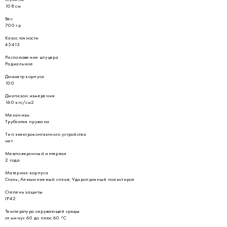
108 см
Вес
700 гр
Класс точности
45413
Расположение штуцера
Радиальное
Диаметр корпуса
100
Диапазон измерения
160 кгс/см2
Механизм
Трубчатая пружина
Тип электроконтактного устройства
нет
Межповерочный интервал
2 года
Материал корпуса
Сталь; Алюминиевый сплав; Ударопрочный полистирол
Степень защиты
IP42
Температура окружающей среды
от минус 60 до плюс 60 °С