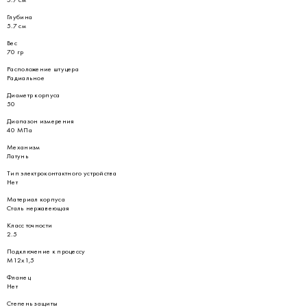
Глубина
5.7 см
Вес
70 гр
Расположение штуцера
Радиальное
Диаметр корпуса
50
Диапазон измерения
40 МПа
Механизм
Латунь
Тип электроконтактного устройства
Нет
Материал корпуса
Сталь нержавеющая
Класс точности
2.5
Подключение к процессу
М12х1,5
Фланец
Нет
Степень защиты