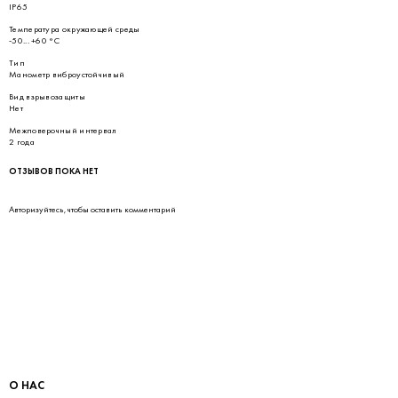
IP65
Температура окружающей среды
-50... +60 °С
Тип
Манометр виброустойчивый
Вид взрывозащиты
Нет
Межповерочный интервал
2 года
ОТЗЫВОВ ПОКА НЕТ
Авторизуйтесь
, чтобы оставить комментарий
О НАС