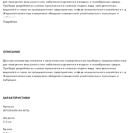
для измерения вакуумного или избыточного давления в жидких и газообразных средах.
Приборы разработаны с учетом применения в системах подачи воды, неагрессивных
жидкостей и газов на промышленных предприятиях, в сфере коммунального хозяйства и т. д.
Жидконаполненные измерители обладают повышенной устойчивостью к пульсации и
вибрации.
Подробнее
ОПИСАНИЕ
Данные манометры относятся к механическим измерительным приборам, предназначенным
для измерения вакуумного или избыточного давления в жидких и газообразных средах.
Приборы разработаны с учетом применения в системах подачи воды, неагрессивных
жидкостей и газов на промышленных предприятиях, в сфере коммунального хозяйства и т. д.
Жидконаполненные измерители обладают повышенной устойчивостью к пульсации и
вибрации.
ХАРАКТЕРИСТИКИ
Артикул
МП50НЛН 40 МПа
Ширина
5.2 см
Высота
5.7 см