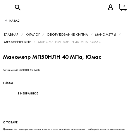
0
НАЗАД
ГЛАВНАЯ
КАТАЛОГ
ОБОРУДОВАНИЕ КИПИА
МАНОМЕТРЫ
МЕХАНИЧЕСКИЕ
МАНОМЕТР МП50НЛН 40 МПА, ЮМАС
Манометр МП50НЛН 40 МПа, Юмас
Артикул МП50НЛН 40 МПа
1 656 ₽
В ИЗБРАННОЕ
О ТОВАРЕ
Данные манометры относятся к механическим измерительным приборам, предназначенным