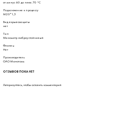
от минус 60 до плюс 70 °С
Подключение к процессу
М20*1,5
Вид взрывозащиты
нет
Тип
Манометр виброустойчивый
Фланец
Нет
Производитель
ОАО Манотомь
ОТЗЫВОВ ПОКА НЕТ
Авторизуйтесь
, чтобы оставить комментарий