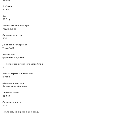
Глубина
108 см
Вес
800 гр
Расположение штуцера
Радиальное
Диаметр корпуса
100
Диапазон измерения
9 кгс/см2
Механизм
трубчатая пружина
Тип электроконтактного устройства
нет
Межповерочный интервал
2 года
Материал корпуса
Алюминиевый сплав
Класс точности
45413
Степень защиты
IP54
Температура окружающей среды