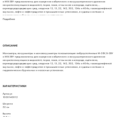
и МВ-3ВУ предназначены для измерения избыточного и вакуумметрического давления
некристаллизующихся жидкостей, паров, газов, в том числе кислорода, ацетилена,
сереводородсодержащих сред, хладонов 12, 13, 22, 142, 502, 134а и 404а, газоводонефтяной
эмульсии, нефти и нефтепродуктов в промышленных установках, в судовых системах и
гидравлических бурильных и насосных установках.
Подробнее
ОПИСАНИЕ
Манометры, вакуумметры и мановакуумметры показывающие виброустойчивые М-3ВУ, В-3ВУ
и МВ-3ВУ предназначены для измерения избыточного и вакуумметрического давления
некристаллизующихся жидкостей, паров, газов, в том числе кислорода, ацетилена,
сереводородсодержащих сред, хладонов 12, 13, 22, 142, 502, 134а и 404а, газоводонефтяной
эмульсии, нефти и нефтепродуктов в промышленных установках, в судовых системах и
гидравлических бурильных и насосных установках.
ХАРАКТЕРИСТИКИ
Артикул
1000140012
Ширина
52 см
Высота
145 см