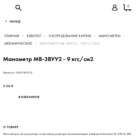
0
НАЗАД
ГЛАВНАЯ
КАТАЛОГ
ОБОРУДОВАНИЕ КИПИА
МАНОМЕТРЫ
МЕХАНИЧЕСКИЕ
МАНОМЕТР МВ-3ВУУ2 - 9 КГС/СМ2
Манометр МВ-3ВУУ2 - 9 кгс/см2
Артикул 1000140012
5 122 ₽
В ИЗБРАННОЕ
О ТОВАРЕ
Манометры, вакуумметры и мановакуумметры показывающие виброустойчивые М-3ВУ, В-3ВУ