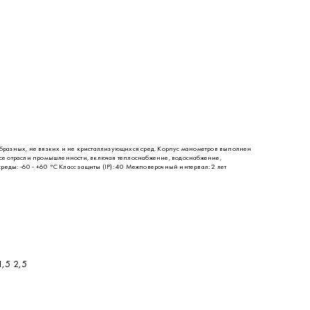
разных, не вязких и не кристаллизующихся сред. Корпус манометров выполнен
все отрасли промышленности, включая теплоснабжение, водоснабжение,
ды: -60 - +60 °C Класс защиты (IP): 40 Межповерочный интервал: 2 лет
,5 2,5