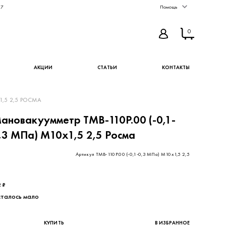
67
Помощь
0
АКЦИИ
СТАТЬИ
КОНТАКТЫ
1,5 2,5 РОСМА
ановакуумметр ТМВ-110Р.00 (-0,1-
,3 МПа) М10х1,5 2,5 Росма
Артикул ТМВ-110Р.00 (-0,1-0,3 МПа) М10х1,5 2,5
,1 ₽ - цена без НДС
2 ₽
талось мало