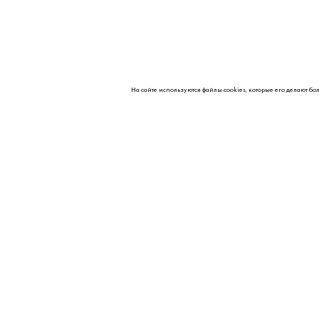
На сайте используются файлы cookies, которые его делают бо
О НАС
Контакты
Партнерам
Реквизиты
Вакансии