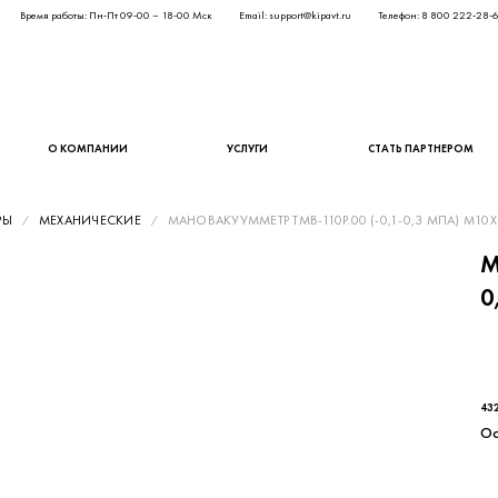
Время работы: Пн-Пт 09-00 – 18-00 Мск
Email: support@kipavt.ru
Телефон: 8 800 222-28-
О КОМПАНИИ
УСЛУГИ
СТАТЬ ПАРТНЕРОМ
РЫ
МЕХАНИЧЕСКИЕ
МАНОВАКУУММЕТР ТМВ-110Р.00 (-0,1-0,3 МПА) М10Х
М
0
354
43
Ос