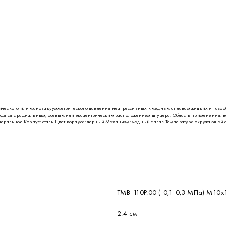
ческого или мановакуумметрического давления неагрессивных к медным сплавам жидких и газооб
водятся с радиальным, осевым или эксцентрическим расположением штуцера. Область применения: 
ральное Корпус: сталь Цвет корпуса: черный Механизм: медный сплав Температура окружающей сре
ТМВ-110Р.00 (-0,1-0,3 МПа) М10х1
2.4 см