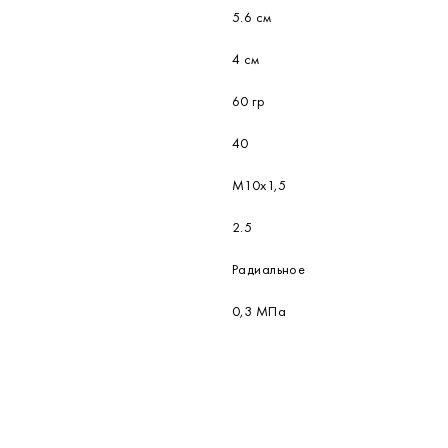
5.6 см
4 см
60 гр
40
М10х1,5
2.5
Радиальное
0,3 МПа