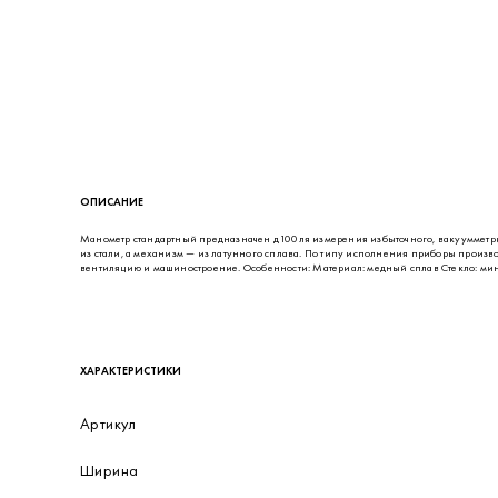
ОПИСАНИЕ
Манометр стандартный предназначен д100ля измерения избыточного, вакуумметри
из стали, а механизм — из латунного сплава. По типу исполнения приборы произ
вентиляцию и машиностроение. Особенности: Материал: медный сплав Стекло: мине
ХАРАКТЕРИСТИКИ
Артикул
Ширина