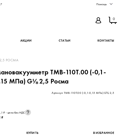
67
Помощь
0
АКЦИИ
СТАТЬИ
КОНТАКТЫ
 2,5 РОСМА
ановакуумметр ТМВ-110Т.00 (-0,1-
,15 МПа) G⅛ 2,5 Росма
Артикул ТМВ-110Т.00 (-0,1-0,15 МПа) G⅛ 2,5
,1 ₽ - цена без НДС
2 ₽
КУПИТЬ
В ИЗБРАННОЕ