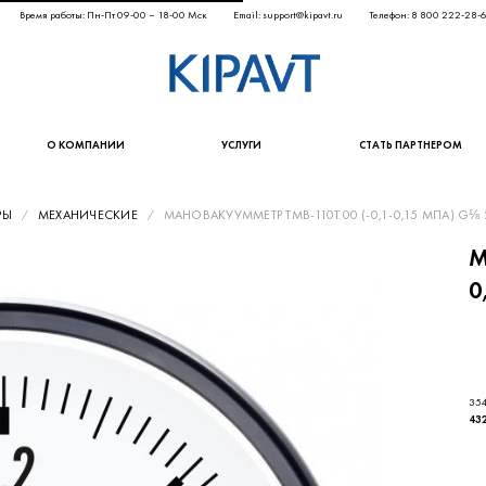
Время работы: Пн-Пт 09-00 – 18-00 Мск
Email: support@kipavt.ru
Телефон: 8 800 222-28-
О КОМПАНИИ
УСЛУГИ
СТАТЬ ПАРТНЕРОМ
РЫ
МЕХАНИЧЕСКИЕ
МАНОВАКУУММЕТР ТМВ-110Т.00 (-0,1-0,15 МПА) G⅛
М
0
354
43