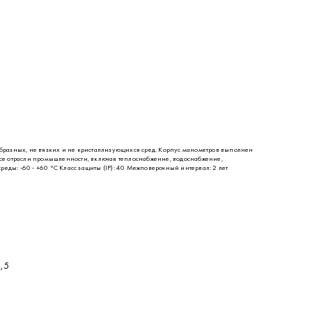
разных, не вязких и не кристаллизующихся сред. Корпус манометров выполнен
все отрасли промышленности, включая теплоснабжение, водоснабжение,
ды: -60 - +60 °C Класс защиты (IP): 40 Межповерочный интервал: 2 лет
,5