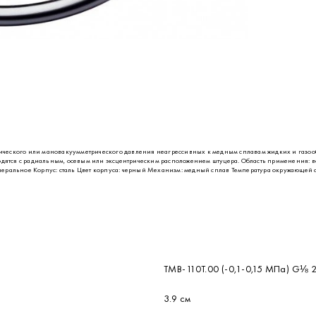
ческого или мановакуумметрического давления неагрессивных к медным сплавам жидких и газооб
водятся с радиальным, осевым или эксцентрическим расположением штуцера. Область применения: 
ральное Корпус: сталь Цвет корпуса: черный Механизм: медный сплав Температура окружающей сре
ТМВ-110Т.00 (-0,1-0,15 МПа) G⅛ 2
3.9 см