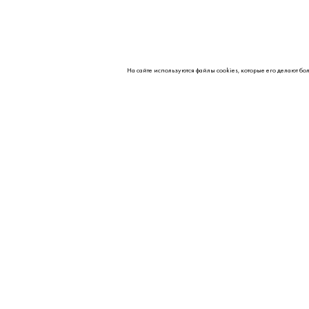
На сайте используются файлы cookies, которые его делают бо
О НАС
Контакты
Партнерам
Реквизиты
Вакансии