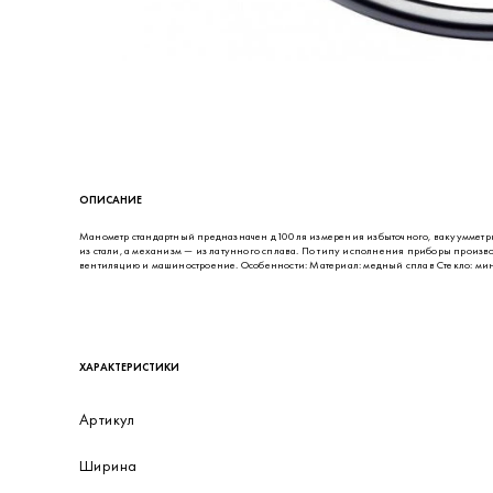
ОПИСАНИЕ
Манометр стандартный предназначен д100ля измерения избыточного, вакуумметри
из стали, а механизм — из латунного сплава. По типу исполнения приборы произ
вентиляцию и машиностроение. Особенности: Материал: медный сплав Стекло: мине
ХАРАКТЕРИСТИКИ
Артикул
Ширина