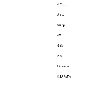
4.2 см
5 см
50 гр
40
G⅛
2.5
Осевое
0,15 МПа