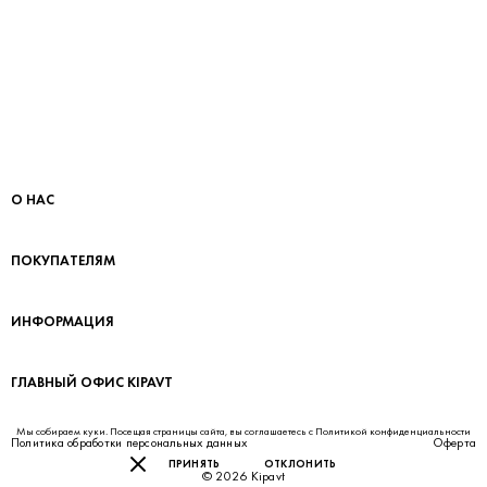
О НАС
ПОКУПАТЕЛЯМ
ИНФОРМАЦИЯ
ГЛАВНЫЙ ОФИС KIPAVT
Мы собираем куки. Посещая страницы сайта, вы соглашаетесь с
Политикой конфиденциальности
Политика обработки персональных данных
Оферта
ПРИНЯТЬ
ОТКЛОНИТЬ
© 2026 Kipavt