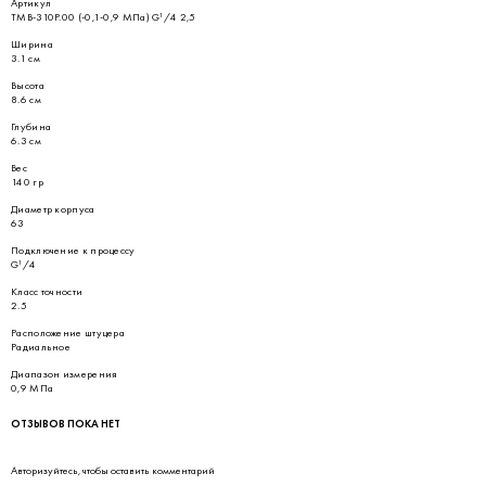
Артикул
ТМВ-310Р.00 (-0,1-0,9 МПа) G¹/4 2,5
Ширина
3.1 см
Высота
8.6 см
Глубина
6.3 см
Вес
140 гр
Диаметр корпуса
63
Подключение к процессу
G¹/4
Класс точности
2.5
Расположение штуцера
Радиальное
Диапазон измерения
0,9 МПа
ОТЗЫВОВ ПОКА НЕТ
Авторизуйтесь
, чтобы оставить комментарий