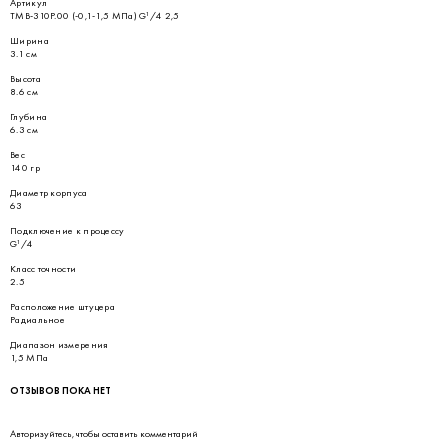
Артикул
ТМВ-310Р.00 (-0,1-1,5 МПа) G¹/4 2,5
Ширина
3.1 см
Высота
8.6 см
Глубина
6.3 см
Вес
140 гр
Диаметр корпуса
63
Подключение к процессу
G¹/4
Класс точности
2.5
Расположение штуцера
Радиальное
Диапазон измерения
1,5 МПа
ОТЗЫВОВ ПОКА НЕТ
Авторизуйтесь
, чтобы оставить комментарий