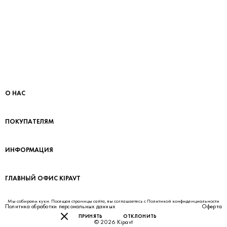
О НАС
ПОКУПАТЕЛЯМ
ИНФОРМАЦИЯ
ГЛАВНЫЙ ОФИС KIPAVT
Мы собираем куки. Посещая страницы сайта, вы соглашаетесь с
Политикой конфиденциальности
Политика обработки персональных данных
Оферта
ПРИНЯТЬ
ОТКЛОНИТЬ
© 2026 Kipavt