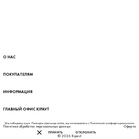
О НАС
ПОКУПАТЕЛЯМ
ИНФОРМАЦИЯ
ГЛАВНЫЙ ОФИС KIPAVT
Мы собираем куки. Посещая страницы сайта, вы соглашаетесь с
Политикой конфиденциальности
Политика обработки персональных данных
Оферта
ПРИНЯТЬ
ОТКЛОНИТЬ
© 2026 Kipavt