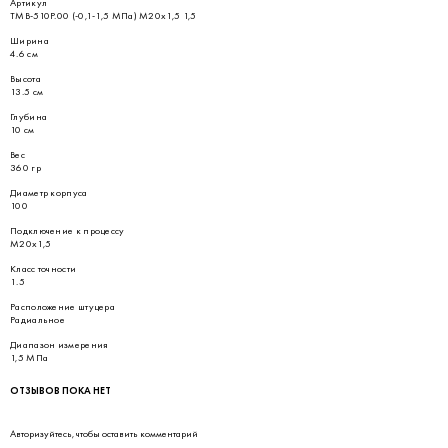
Артикул
ТМВ-510Р.00 (-0,1-1,5 МПа) М20х1,5 1,5
Ширина
4.6 см
Высота
13.5 см
Глубина
10 см
Вес
360 гр
Диаметр корпуса
100
Подключение к процессу
М20х1,5
Класс точности
1.5
Расположение штуцера
Радиальное
Диапазон измерения
1,5 МПа
ОТЗЫВОВ ПОКА НЕТ
Авторизуйтесь
, чтобы оставить комментарий