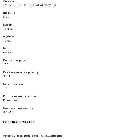
Артикул
ТМВ-610Р.00 (-0,1-0,5 МПа) G¹/2 1,5
Ширина
5 см
Высота
19.6 см
Глубина
15 см
Вес
680 гр
Диаметр корпуса
150
Подключение к процессу
G¹/2
Класс точности
1.5
Расположение штуцера
Радиальное
Диапазон измерения
0,5 МПа
ОТЗЫВОВ ПОКА НЕТ
Авторизуйтесь
, чтобы оставить комментарий