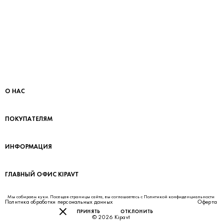
О НАС
ПОКУПАТЕЛЯМ
ИНФОРМАЦИЯ
ГЛАВНЫЙ ОФИС KIPAVT
Мы собираем куки. Посещая страницы сайта, вы соглашаетесь с
Политикой конфиденциальности
Политика обработки персональных данных
Оферта
ПРИНЯТЬ
ОТКЛОНИТЬ
© 2026 Kipavt