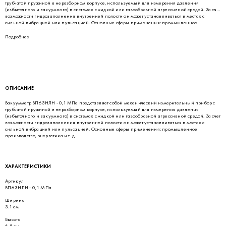
трубчатой пружиной в неразборном корпусе, используемый для измерения давления
(избыточного и вакуумного) в системах с жидкой или газообразной агрессивной средой. За счет
возможности гидрозаполнения внутренней полости он может устанавливаться в местах с
сильной вибрацией или пульсацией. Основные сферы применения: промышленное
производство, энергетика и т. д.
Подробнее
ОПИСАНИЕ
Вакуумметр ВП63НЛН - 0,1 МПа представляет собой механический измерительный прибор с
трубчатой пружиной в неразборном корпусе, используемый для измерения давления
(избыточного и вакуумного) в системах с жидкой или газообразной агрессивной средой. За счет
возможности гидрозаполнения внутренней полости он может устанавливаться в местах с
сильной вибрацией или пульсацией. Основные сферы применения: промышленное
производство, энергетика и т. д.
ХАРАКТЕРИСТИКИ
Артикул
ВП63НЛН - 0,1 МПа
Ширина
3.1 см
Высота
6.8 см