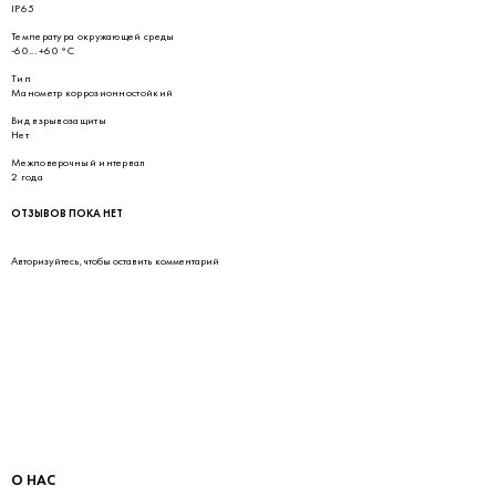
IP65
Температура окружающей среды
-60... +60 °С
Тип
Манометр коррозионностойкий
Вид взрывозащиты
Нет
Межповерочный интервал
2 года
ОТЗЫВОВ ПОКА НЕТ
Авторизуйтесь
, чтобы оставить комментарий
О НАС