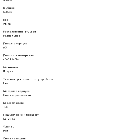
Глубина
6.8 см
Вес
96 гр
Расположение штуцера
Радиальное
Диаметр корпуса
63
Диапазон измерения
- 0,01 МПа
Механизм
Латунь
Тип электроконтактного устройства
Нет
Материал корпуса
Сталь нержавеющая
Класс точности
1.5
Подключение к процессу
М12х1,5
Фланец
Нет
Степень защиты