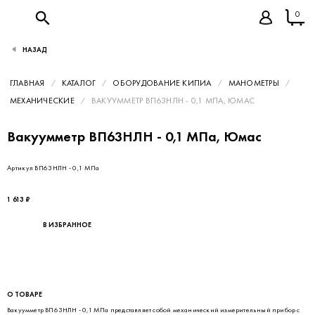
0
НАЗАД
ГЛАВНАЯ
КАТАЛОГ
ОБОРУДОВАНИЕ КИПИА
МАНОМЕТРЫ
МЕХАНИЧЕСКИЕ
ВАКУУММЕТР ВП63НЛН - 0,1 МПА, ЮМАС
Вакуумметр ВП63НЛН - 0,1 МПа, Юмас
Артикул ВП63НЛН - 0,1 МПа
1 613 ₽
В ИЗБРАННОЕ
О ТОВАРЕ
Вакуумметр ВП63НЛН - 0,1 МПа представляет собой механический измерительный прибор с