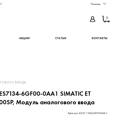
67
Помощь
0
АКЦИИ
СТАТЬИ
КОНТАКТЫ
ЛОГОВОГО ВВОДА
ES7134-6GF00-0AA1 SIMATIC ET
00SP, Модуль аналогового ввода
Артикул 6ES7 1346GF000AA1
408 ₽
КУПИТЬ
В ИЗБРАННОЕ