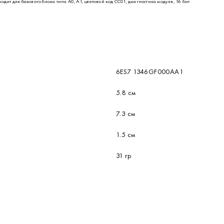
дит для базового блока типа A0, A1, цветовой код CC01, диагностика модуля, 16 бит
6ES7 1346GF000AA1
5.8 см
7.3 см