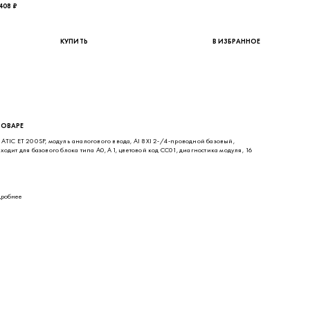
ТОВАРЕ
ATIC ET 200SP, модуль аналогового ввода, AI 8XI 2-/4-проводной базовый,
ходит для базового блока типа A0, A1, цветовой код CC01, диагностика модуля, 16
робнее