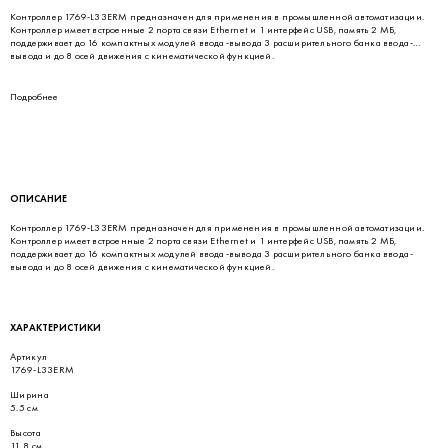
Контроллер 1769-L33ERM предназначен для применения в промышленной автоматизации.
Контроллер имеет встроенные 2 порта связи Ethernet и 1 интерфейс USB, память 2 МБ,
поддерживает до 16 компактных модулей ввода-вывода 3 расширительного банка ввода-
вывода и до 8 осей движения с кинематической функцией.
Подробнее
ОПИСАНИЕ
Контроллер 1769-L33ERM предназначен для применения в промышленной автоматизации.
Контроллер имеет встроенные 2 порта связи Ethernet и 1 интерфейс USB, память 2 МБ,
поддерживает до 16 компактных модулей ввода-вывода 3 расширительного банка ввода-
вывода и до 8 осей движения с кинематической функцией.
ХАРАКТЕРИСТИКИ
Артикул
1769-L33ERM
Ширина
5.5 см
Высота
11.8 см