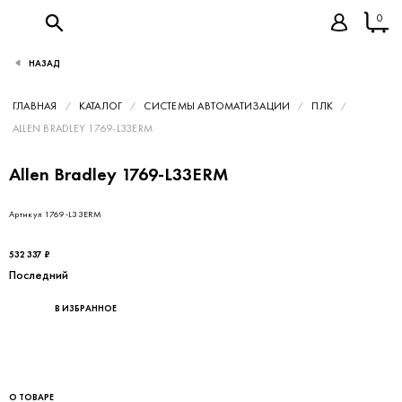
0
НАЗАД
ГЛАВНАЯ
КАТАЛОГ
СИСТЕМЫ АВТОМАТИЗАЦИИ
ПЛК
ALLEN BRADLEY 1769-L33ERM
Allen Bradley 1769-L33ERM
Артикул 1769-L33ERM
532 337 ₽
Последний
В ИЗБРАННОЕ
О ТОВАРЕ