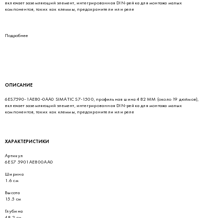
включает заземляющий элемент, интегрированная DIN-рейка для монтажа малых
компонентов, таких как клеммы, предохранители или реле
Подробнее
ОПИСАНИЕ
6ES7590-1AE80-0AA0 SIMATIC S7-1500, профильная шина 482 MM (около 19 дюймов),
включает заземляющий элемент, интегрированная DIN-рейка для монтажа малых
компонентов, таких как клеммы, предохранители или реле
ХАРАКТЕРИСТИКИ
Артикул
6ES7 5901AE800AA0
Ширина
1.6 см
Высота
15.5 см
Глубина
48.2 см