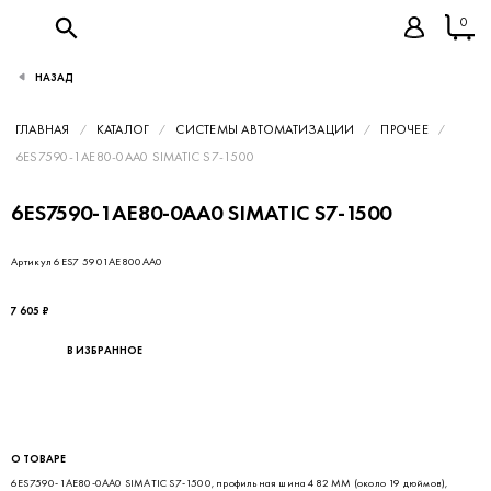
0
НАЗАД
ГЛАВНАЯ
КАТАЛОГ
СИСТЕМЫ АВТОМАТИЗАЦИИ
ПРОЧЕЕ
6ES7590-1AE80-0AA0 SIMATIC S7-1500
6ES7590-1AE80-0AA0 SIMATIC S7-1500
Артикул 6ES7 5901AE800AA0
7 605 ₽
В ИЗБРАННОЕ
О ТОВАРЕ
6ES7590-1AE80-0AA0 SIMATIC S7-1500, профильная шина 482 MM (около 19 дюймов),