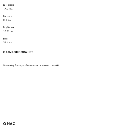
Ширина
17.5 см
Высота
8.6 см
Глубина
13.9 см
Вес
394 гр
ОТЗЫВОВ ПОКА НЕТ
Авторизуйтесь
, чтобы оставить комментарий
О НАС