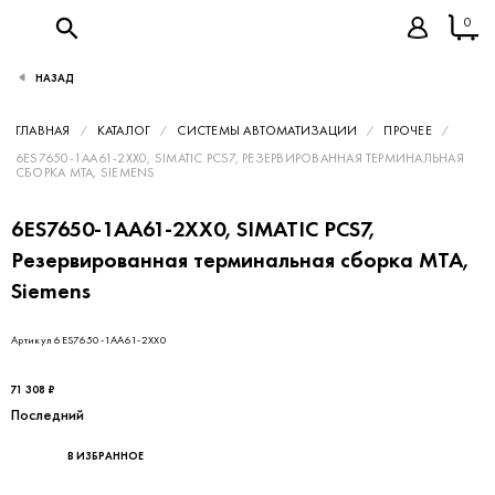
0
НАЗАД
ГЛАВНАЯ
КАТАЛОГ
СИСТЕМЫ АВТОМАТИЗАЦИИ
ПРОЧЕЕ
6ES7650-1AA61-2XX0, SIMATIC PCS7, РЕЗЕРВИРОВАННАЯ ТЕРМИНАЛЬНАЯ
СБОРКА MTA, SIEMENS
6ES7650-1AA61-2XX0, SIMATIC PCS7,
Резервированная терминальная сборка MTA,
Siemens
Артикул 6ES7650-1AA61-2XX0
71 308 ₽
Последний
В ИЗБРАННОЕ