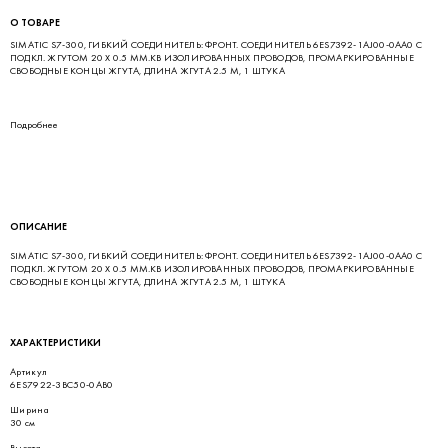
О ТОВАРЕ
SIMATIC S7-300, ГИБКИЙ СОЕДИНИТЕЛЬ: ФРОНТ. СОЕДИНИТЕЛЬ 6ES7392-1AJ00-0AA0 С
ПОДКЛ. ЖГУТОМ 20 Х 0.5 MM.КВ ИЗОЛИРОВАННЫХ ПРОВОДОВ, ПРОМАРКИРОВАННЫЕ
СВОБОДНЫЕ КОНЦЫ ЖГУТА, ДЛИНА ЖГУТА 2.5 М, 1 ШТУКА
Подробнее
ОПИСАНИЕ
SIMATIC S7-300, ГИБКИЙ СОЕДИНИТЕЛЬ: ФРОНТ. СОЕДИНИТЕЛЬ 6ES7392-1AJ00-0AA0 С
ПОДКЛ. ЖГУТОМ 20 Х 0.5 MM.КВ ИЗОЛИРОВАННЫХ ПРОВОДОВ, ПРОМАРКИРОВАННЫЕ
СВОБОДНЫЕ КОНЦЫ ЖГУТА, ДЛИНА ЖГУТА 2.5 М, 1 ШТУКА
ХАРАКТЕРИСТИКИ
Артикул
6ES7922-3BC50-0AB0
Ширина
30 см
Высота