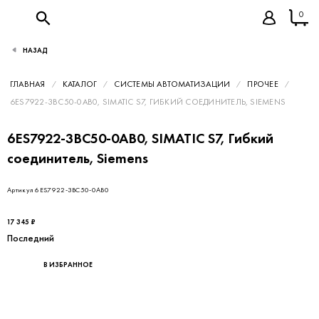
0
НАЗАД
ГЛАВНАЯ
КАТАЛОГ
СИСТЕМЫ АВТОМАТИЗАЦИИ
ПРОЧЕЕ
6ES7922-3BC50-0AB0, SIMATIC S7, ГИБКИЙ СОЕДИНИТЕЛЬ, SIEMENS
6ES7922-3BC50-0AB0, SIMATIC S7, Гибкий
соединитель, Siemens
Артикул 6ES7922-3BC50-0AB0
17 345 ₽
Последний
В ИЗБРАННОЕ