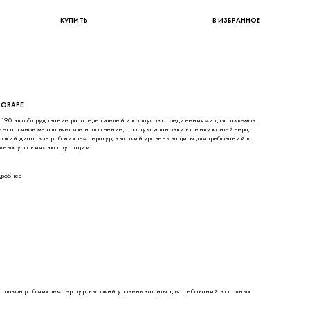
ТОВАРЕ
190 это оборудование распределителей и корпусов с соединениями для разъемов.
ет прочное металлическое исполнение, простую установку в стенку контейнера,
окий диапазон рабочих температур, высокий уровень защиты для требований в
жных условиях эксплуатации.
робнее