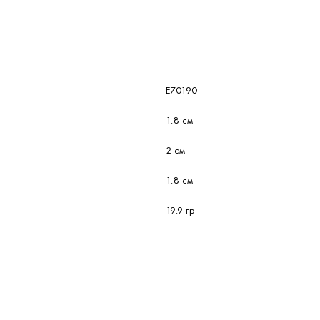
ов. Имеет прочное металлическое исполнение, простую установку в стенку контейнера, широкий д
E70190
1.8 см