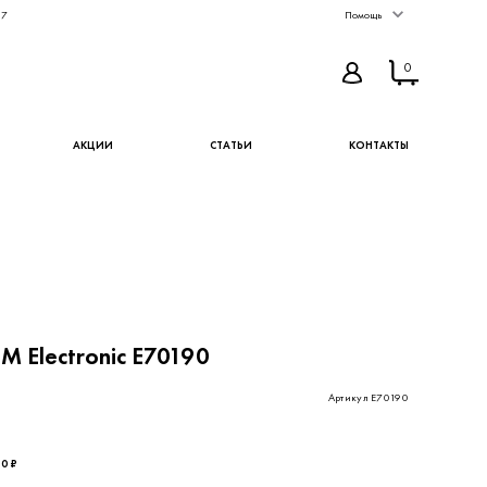
67
Помощь
0
АКЦИИ
СТАТЬИ
КОНТАКТЫ
FM Electronic E70190
Артикул E70190
10 ₽
КУПИТЬ
В ИЗБРАННОЕ