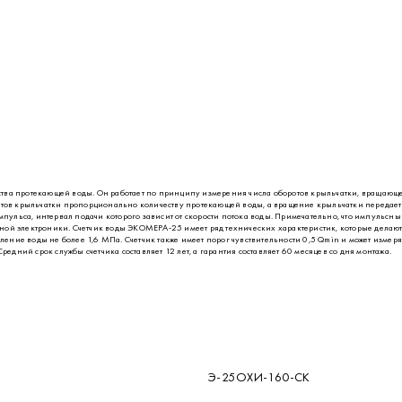
ва протекающей воды. Он работает по принципу измерения числа оборотов крыльчатки, вращающей
отов крыльчатки пропорционально количеству протекающей воды, а вращение крыльчатки передаетс
мпульса, интервал подачи которого зависит от скорости потока воды. Примечательно, что импульсн
ной электроники. Счетчик воды ЭКОМЕРА-25 имеет ряд технических характеристик, которые делаю
вление воды не более 1,6 МПа. Счетчик также имеет порог чувствительности 0,5 Qmin и может измеря
едний срок службы счетчика составляет 12 лет, а гарантия составляет 60 месяцев со дня монтажа.
Э-25ОХИ-160-СК