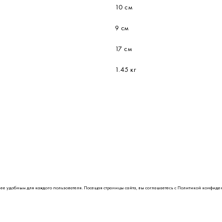
10 см
9 см
17 см
1.45 кг
лее удобным для каждого пользователя. Посещая страницы сайта, вы соглашаетесь с
Политикой конфиде