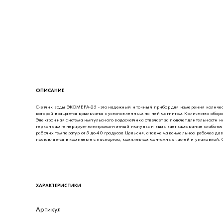
ОПИСАНИЕ
Счетчик воды ЭКОМЕРА-25 - это надежный и точный прибор для измерения количест
которой вращается крыльчатка с установленным на ней магнитом. Количество обор
Электронная система импульсного водосчетчика отвечает за подсчет длительности и
геркон сам генерирует электромагнитный импульс и вызывает замыкание слаботоч
рабочих температур от 5 до 40 градусов Цельсия, а также максимальное рабочее да
поставляется в комплекте с паспортом, комплектом монтажных частей и упаковкой. Ср
ХАРАКТЕРИСТИКИ
Артикул