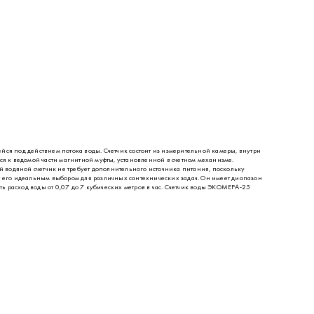
ся под действием потока воды. Счетчик состоит из измерительной камеры, внутри
я к ведомой части магнитной муфты, установленной в счетном механизме.
ый водяной счетчик не требует дополнительного источника питания, поскольку
т его идеальным выбором для различных сантехнических задач. Он имеет диапазон
ть расход воды от 0,07 до 7 кубических метров в час. Счетчик воды ЭКОМЕРА-25