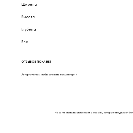
Ширина
Высота
Глубина
Вес
ОТЗЫВОВ ПОКА НЕТ
Авторизуйтесь
, чтобы оставить комментарий
На сайте используются файлы cookies, которые его делают бо