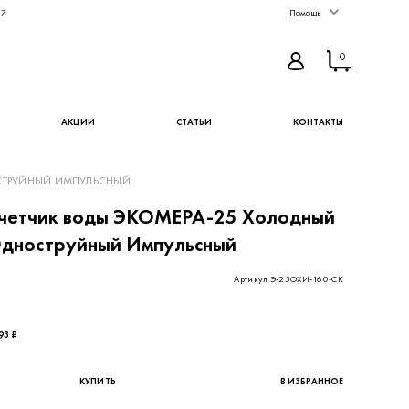
67
Помощь
0
АКЦИИ
СТАТЬИ
КОНТАКТЫ
СТРУЙНЫЙ ИМПУЛЬСНЫЙ
четчик воды ЭКОМЕРА-25 Холодный
дноструйный Импульсный
Артикул Э-25ОХИ-160-СК
66,39 ₽ - цена без НДС
93 ₽
КУПИТЬ
В ИЗБРАННОЕ