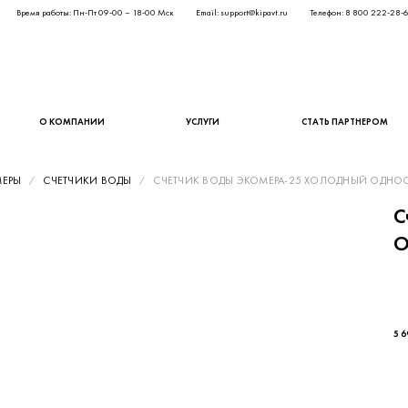
Время работы: Пн-Пт 09-00 – 18-00 Мск
Email: support@kipavt.ru
Телефон: 8 800 222-28-
О КОМПАНИИ
УСЛУГИ
СТАТЬ ПАРТНЕРОМ
МЕРЫ
СЧЕТЧИКИ ВОДЫ
СЧЕТЧИК ВОДЫ ЭКОМЕРА-25 ХОЛОДНЫЙ ОДНО
С
О
4 6
5 6