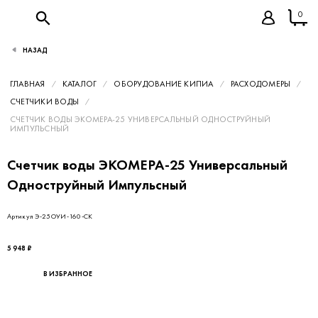
0
НАЗАД
ГЛАВНАЯ
КАТАЛОГ
ОБОРУДОВАНИЕ КИПИА
РАСХОДОМЕРЫ
СЧЕТЧИКИ ВОДЫ
СЧЕТЧИК ВОДЫ ЭКОМЕРА-25 УНИВЕРСАЛЬНЫЙ ОДНОСТРУЙНЫЙ
ИМПУЛЬСНЫЙ
Счетчик воды ЭКОМЕРА-25 Универсальный
Одноструйный Импульсный
Артикул Э-25ОУИ-160-СК
5 948 ₽
В ИЗБРАННОЕ