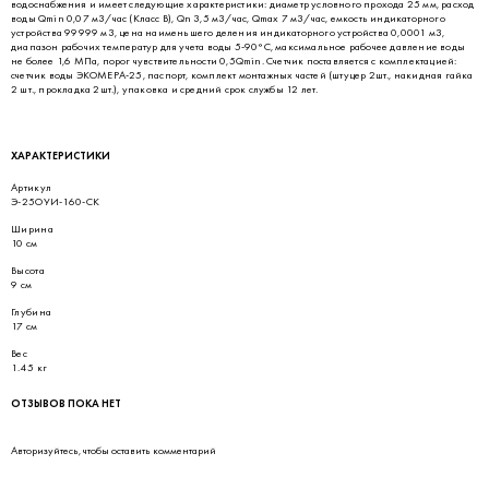
водоснабжения и имеет следующие характеристики: диаметр условного прохода 25 мм, расход
воды Qmin 0,07 м3/час (Класс В), Qn 3,5 м3/час, Qmax 7 м3/час, емкость индикаторного
устройства 99999 м3, цена наименьшего деления индикаторного устройства 0,0001 м3,
диапазон рабочих температур для учета воды 5-90°С, максимальное рабочее давление воды
не более 1,6 МПа, порог чувствительности 0,5Qmin. Счетчик поставляется с комплектацией:
счетчик воды ЭКОМЕРА-25, паспорт, комплект монтажных частей (штуцер 2шт., накидная гайка
2 шт., прокладка 2шт.), упаковка и средний срок службы 12 лет.
ХАРАКТЕРИСТИКИ
Артикул
Э-25ОУИ-160-СК
Ширина
10 см
Высота
9 см
Глубина
17 см
Вес
1.45 кг
ОТЗЫВОВ ПОКА НЕТ
Авторизуйтесь
, чтобы оставить комментарий