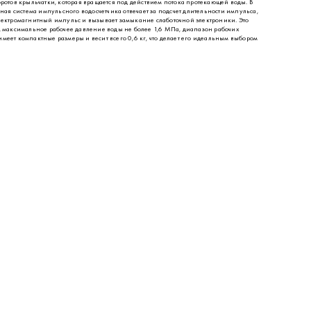
ротов крыльчатки, которая вращается под действием потока протекающей воды. В
ая система импульсного водосчетчика отвечает за подсчет длительности импульса,
 электромагнитный импульс и вызывает замыкание слаботочной электроники. Это
В, максимальное рабочее давление воды не более 1,6 МПа, диапазон рабочих
меет компактные размеры и весит всего 0,6 кг, что делает его идеальным выбором