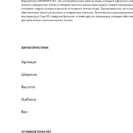
ОПИСАНИЕ
Водосчетчик ЭКОМЕРА-20 - это универсальный счетчик воды, который идеально под
момент совершения полного оборота счетного механизма геркон подает электрическ
интервал подачи которого зависит от скорости потока воды. Примечательно, что и
обеспечивает высокую точность и надежность счетчика. Технические характеристик
температур от 5 до 90 градусов Цельсия, а также другие параметры, которые обес
для различных сантехнических систем.
ХАРАКТЕРИСТИКИ
Артикул