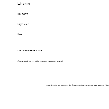
Ширина
Высота
Глубина
Вес
ОТЗЫВОВ ПОКА НЕТ
Авторизуйтесь
, чтобы оставить комментарий
На сайте используются файлы cookies, которые его делают бо