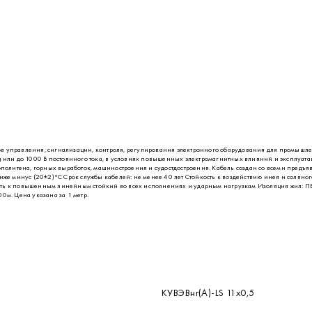
ов управления, сигнализации, контроля, регулирования электронного оборудования для промышле
Гц или до 1000 В постоянного тока, в условиях повышенных электромагнитных влияний и эксплуа
трополитена, горных выработок, машиностроения и судостдостроения. Кабель создан со всеми пре
иже минус (20±2)°С Срок службы кабелей: не менее 40 лет Стойкость к воздействию инея и соляног
сть к повышенным линейным стойкий во всех исполнениях и ударным нагрузкам Изоляция жил: ПВХ
0м. Цена указана за 1 метр.
КУВЭВнг(А)-LS 11х0,5