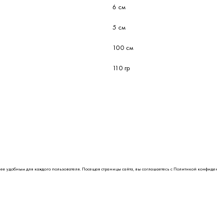
6 см
5 см
100 см
110 гр
лее удобным для каждого пользователя. Посещая страницы сайта, вы соглашаетесь с
Политикой конфиде