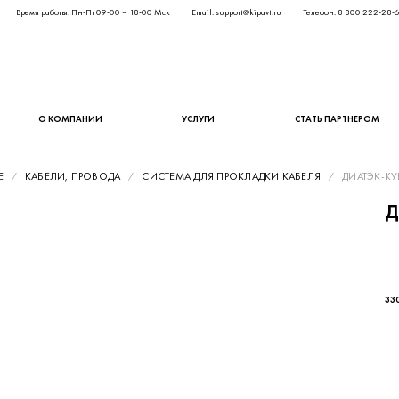
Время работы: Пн-Пт 09-00 – 18-00 Мск
Email: support@kipavt.ru
Телефон: 8 800 222-28-
О КОМПАНИИ
УСЛУГИ
СТАТЬ ПАРТНЕРОМ
Е
КАБЕЛИ, ПРОВОДА
СИСТЕМА ДЛЯ ПРОКЛАДКИ КАБЕЛЯ
ДИАТЭК-КУВ
Д
270
33