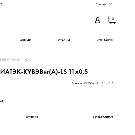
67
Помощь
0
АКЦИИ
СТАТЬИ
КОНТАКТЫ
ЭВНГ(А)-LS 11Х0,5
ИАТЭК-КУВЭВнг(А)-LS 11х0,5
Артикул КУВЭВнг(А)-LS 11х0,5
,49 ₽ - цена без НДС
0 ₽
КУПИТЬ
В ИЗБРАННОЕ