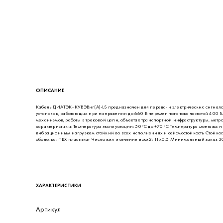
ОПИСАНИЕ
Кабель ДИАТЭК- КУВЭВнг(А)-LS предназначен для передачи электрических сигнал
установок, работающих при напряжении до 660 В переменного тока частотой 400 
механизмов, работы в траковой цепи, объектах транспортной инфраструктуры, ме
характеристики: Температура эксплуатации: 50°С до +70°С Температура монтажа: н
вибрационным нагрузкам стойкий во всех исполнениях и сейсмостойкость Стойко
оболочка: ПВХ пластикат Число жил и сечение в мм2: 11х0,5 Минимальный заказ 30
ХАРАКТЕРИСТИКИ
Артикул