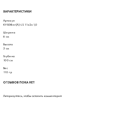
ХАРАКТЕРИСТИКИ
Артикул
КУВЭВнг(А)-LS 11х2х1,0
Ширина
6 см
Высота
5 см
Глубина
100 см
Вес
110 гр
ОТЗЫВОВ ПОКА НЕТ
Авторизуйтесь
, чтобы оставить комментарий