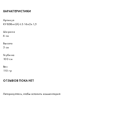
ХАРАКТЕРИСТИКИ
Артикул
КУВЭВнг(А)-LS 16х2х1,5
Ширина
6 см
Высота
5 см
Глубина
100 см
Вес
110 гр
ОТЗЫВОВ ПОКА НЕТ
Авторизуйтесь
, чтобы оставить комментарий