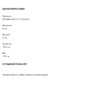
ХАРАКТЕРИСТИКИ
Артикул
КУВЭВнг(А)-LS 17х2х0,5
Ширина
6 см
Высота
5 см
Глубина
100 см
Вес
110 гр
ОТЗЫВОВ ПОКА НЕТ
Авторизуйтесь
, чтобы оставить комментарий