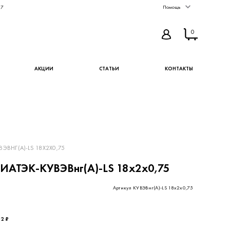
67
Помощь
0
АКЦИИ
СТАТЬИ
КОНТАКТЫ
ЭВНГ(А)-LS 18Х2Х0,75
ИАТЭК-КУВЭВнг(А)-LS 18х2х0,75
Артикул КУВЭВнг(А)-LS 18х2х0,75
12 ₽
КУПИТЬ
В ИЗБРАННОЕ