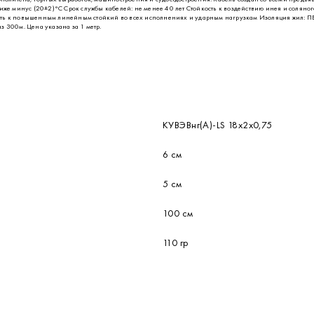
ов управления, сигнализации, контроля, регулирования электронного оборудования для промышле
Гц или до 1000 В постоянного тока, в условиях повышенных электромагнитных влияний и эксплуа
трополитена, горных выработок, машиностроения и судостдостроения. Кабель создан со всеми пре
иже минус (20±2)°С Срок службы кабелей: не менее 40 лет Стойкость к воздействию инея и соляног
сть к повышенным линейным стойкий во всех исполнениях и ударным нагрузкам Изоляция жил: ПВХ
 300м. Цена указана за 1 метр.
КУВЭВнг(А)-LS 18х2х0,75