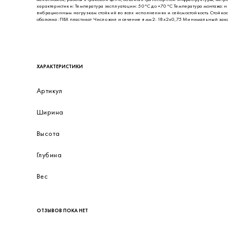
ОПИСАНИЕ
Кабель ДИАТЭК- КУВЭВнг(А)-LS предназначен для передачи электрических сигнал
установок, работающих при напряжении до 660 В переменного тока частотой 400 
механизмов, работы в траковой цепи, объектах транспортной инфраструктуры, ме
характеристики: Температура эксплуатации: 50°С до +70°С Температура монтажа: н
вибрационным нагрузкам стойкий во всех исполнениях и сейсмостойкость Стойко
оболочка: ПВХ пластикат Число жил и сечение в мм2: 18х2х0,75 Минимальный заказ
ХАРАКТЕРИСТИКИ
Артикул