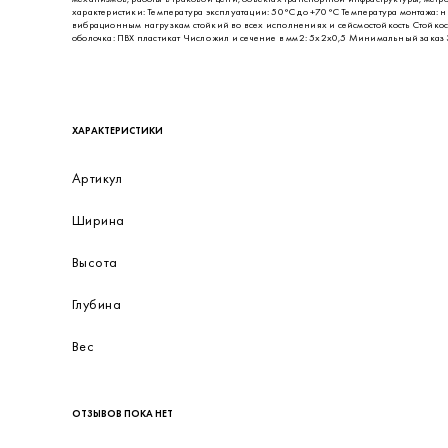
ОПИСАНИЕ
Кабель ДИАТЭК- КУВЭВнг(А)-LS предназначен для передачи электрических сигнал
установок, работающих при напряжении до 660 В переменного тока частотой 400 
механизмов, работы в траковой цепи, объектах транспортной инфраструктуры, ме
характеристики: Температура эксплуатации: 50°С до +70°С Температура монтажа: н
вибрационным нагрузкам стойкий во всех исполнениях и сейсмостойкость Стойко
оболочка: ПВХ пластикат Число жил и сечение в мм2: 5х2х0,5 Минимальный заказ 3
ХАРАКТЕРИСТИКИ
Артикул