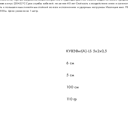
ов управления, сигнализации, контроля, регулирования электронного оборудования для промышле
Гц или до 1000 В постоянного тока, в условиях повышенных электромагнитных влияний и эксплуа
трополитена, горных выработок, машиностроения и судостдостроения. Кабель создан со всеми пре
иже минус (20±2)°С Срок службы кабелей: не менее 40 лет Стойкость к воздействию инея и соляног
сть к повышенным линейным стойкий во всех исполнениях и ударным нагрузкам Изоляция жил: ПВХ
00м. Цена указана за 1 метр.
КУВЭВнг(А)-LS 5х2х0,5