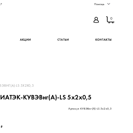
67
Помощь
0
АКЦИИ
СТАТЬИ
КОНТАКТЫ
ЭВНГ(А)-LS 5Х2Х0,5
ИАТЭК-КУВЭВнг(А)-LS 5х2х0,5
Артикул КУВЭВнг(А)-LS 5х2х0,5
 ₽
КУПИТЬ
В ИЗБРАННОЕ