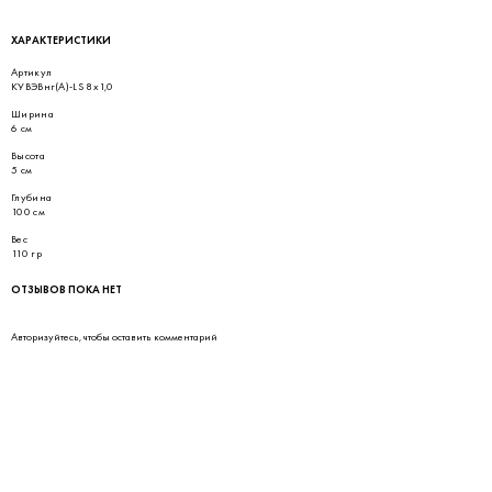
ХАРАКТЕРИСТИКИ
Артикул
КУВЭВнг(А)-LS 8х1,0
Ширина
6 см
Высота
5 см
Глубина
100 см
Вес
110 гр
ОТЗЫВОВ ПОКА НЕТ
Авторизуйтесь
, чтобы оставить комментарий