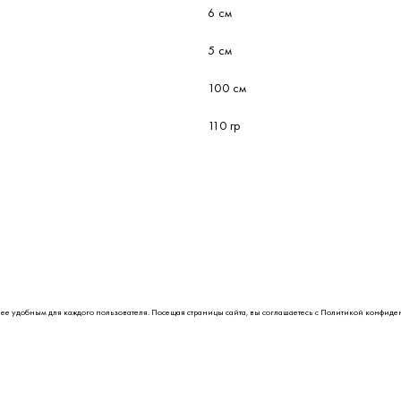
6 см
5 см
100 см
110 гр
лее удобным для каждого пользователя. Посещая страницы сайта, вы соглашаетесь с
Политикой конфиде