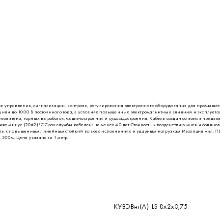
ов управления, сигнализации, контроля, регулирования электронного оборудования для промышле
Гц или до 1000 В постоянного тока, в условиях повышенных электромагнитных влияний и эксплуа
трополитена, горных выработок, машиностроения и судостдостроения. Кабель создан со всеми пре
иже минус (20±2)°С Срок службы кабелей: не менее 40 лет Стойкость к воздействию инея и соляног
сть к повышенным линейным стойкий во всех исполнениях и ударным нагрузкам Изоляция жил: ПВХ
300м. Цена указана за 1 метр.
КУВЭВнг(А)-LS 8х2х0,75