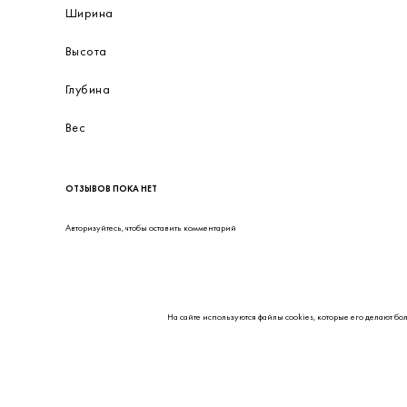
Ширина
Высота
Глубина
Вес
ОТЗЫВОВ ПОКА НЕТ
Авторизуйтесь
, чтобы оставить комментарий
На сайте используются файлы cookies, которые его делают бо