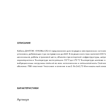
ОПИСАНИЕ
Кабель ДИАТЭК- КУВЭВнг(А)-LS предназначен для передачи электрических сигнал
установок, работающих при напряжении до 660 В переменного тока частотой 400 
механизмов, работы в траковой цепи, объектах транспортной инфраструктуры, ме
характеристики: Температура эксплуатации: 50°С до +70°С Температура монтажа: н
вибрационным нагрузкам стойкий во всех исполнениях и сейсмостойкость Стойко
оболочка: ПВХ пластикат Число жил и сечение в мм2: 8х2х0,75 Минимальный заказ 
ХАРАКТЕРИСТИКИ
Артикул