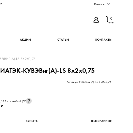
67
Помощь
0
АКЦИИ
СТАТЬИ
КОНТАКТЫ
ЭВНГ(А)-LS 8Х2Х0,75
ИАТЭК-КУВЭВнг(А)-LS 8х2х0,75
Артикул КУВЭВнг(А)-LS 8х2х0,75
,13 ₽ - цена без НДС
 ₽
КУПИТЬ
В ИЗБРАННОЕ