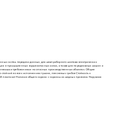
нных систем передачи данных, для межприборного монтажа электрических
тации в промышленных взрывоопасных зонах, а также для передвижных машин и
дъявляемыми требованиями на опасных производственных объектах. Общие
о стойкий во всех исполнениях тумана, плесневых грибов Стойкость к
 пластикат Наличие общего экрана: с экраном из медных проволок Наружная