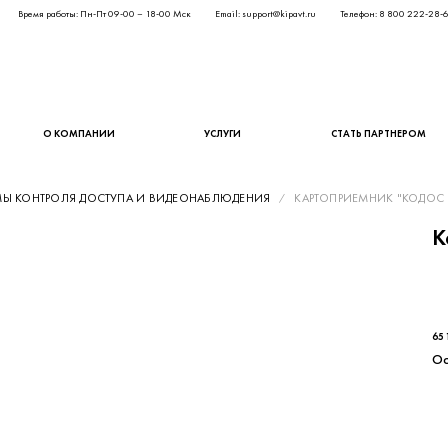
Время работы: Пн-Пт 09-00 – 18-00 Мск
Email: support@kipavt.ru
Телефон: 8 800 222-28-
О КОМПАНИИ
УСЛУГИ
СТАТЬ ПАРТНЕРОМ
МЫ КОНТРОЛЯ ДОСТУПА И ВИДЕОНАБЛЮДЕНИЯ
КАРТОПРИЕМНИК "КОДОС 
К
53 
65 
Ос