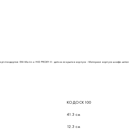
т стандартов: EM-Marin и HID PROXY-II - датчик вскрытия корпуса - Материал корпуса шкафа метал
КОДОСК100
41.3 см
12.3 см