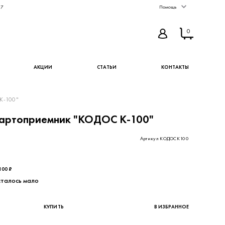
67
Помощь
0
АКЦИИ
СТАТЬИ
КОНТАКТЫ
К-100"
артоприемник "КОДОС К-100"
Артикул КОДОСК100
360,66 ₽ - цена без НДС
100 ₽
талось мало
КУПИТЬ
В ИЗБРАННОЕ