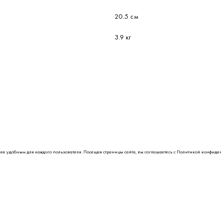
20.5 см
3.9 кг
лее удобным для каждого пользователя. Посещая страницы сайта, вы соглашаетесь с
Политикой конфиде
ПОКУПАТЕЛЯМ
ИНФОРМАЦИЯ