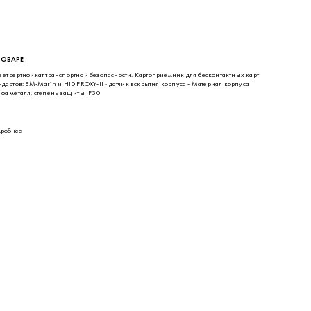
ТОВАРЕ
ет сертификат транспортной безопасности. Картоприемник для бесконтактных карт
ндартов: EM-Marin и HID PROXY-II - датчик вскрытия корпуса - Материал корпуса
фа металл, степень защ иты IP30
робнее