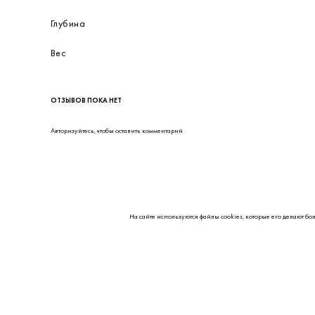
Глубина
Вес
ОТЗЫВОВ ПОКА НЕТ
Авторизуйтесь
, чтобы оставить комментарий
На сайте используются файлы cookies, которые его делают бо
О НАС