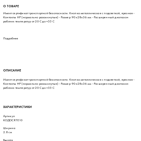
О ТОВАРЕ
Имеет сертификат транспортной безопасности. Кнопка металлическая с подсветкой, врезная -
Контакты HP (нормально разомкнутые) - Размер: 90х28x36 мм - Расширенный диапазон
рабочих температур от 20 С до +55 С
Подробнее
ОПИСАНИЕ
Имеет сертификат транспортной безопасности. Кнопка металлическая с подсветкой, врезная -
Контакты HP (нормально разомкнутые) - Размер: 90х28x36 мм - Расширенный диапазон
рабочих температур от 20 С до +55 С
ХАРАКТЕРИСТИКИ
Артикул
КОДОСRTE10
Ширина
2.8 см
Высота