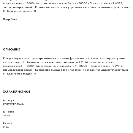
пользователей - 18000 - Максимальное число событий - 18000 - Протокол связи - 2 WIRE,
специализированный - Количество выходов для управления исполнительными устройствами -
8 - Количество входов - 8
Подробнее
ОПИСАНИЕ
Контроллер доступа с расширенными охранными функциями. - Количество контролируемых
точек доступа -1 - Количество подключаемых считывателей 2 - Максимальное число
пользователей - 18000 - Максимальное число событий - 18000 - Протокол связи - 2 WIRE,
специализированный - Количество выходов для управления исполнительными устройствами -
8 - Количество входов - 8
ХАРАКТЕРИСТИКИ
Артикул
КОДОСЕС304М
Ширина
16 см
Высота
8 см