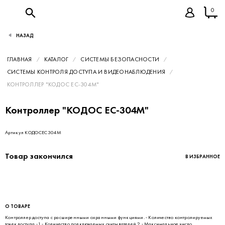
0
НАЗАД
ГЛАВНАЯ
КАТАЛОГ
СИСТЕМЫ БЕЗОПАСНОСТИ
СИСТЕМЫ КОНТРОЛЯ ДОСТУПА И ВИДЕОНАБЛЮДЕНИЯ
КОНТРОЛЛЕР "КОДОС ЕС-304М"
Контроллер "КОДОС ЕС-304М"
Артикул КОДОСЕС304М
Товар закончился
В ИЗБРАННОЕ
О ТОВАРЕ
Контроллер доступа с расширенными охранными функциями. - Количество контролируемых
точек доступа -1 - Количество подключаемых считывателей 2 - Максимальное число