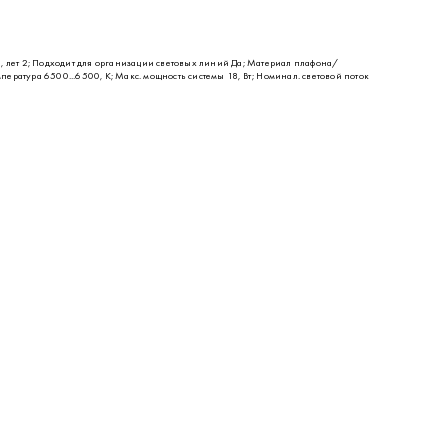
и, лет 2; Подходит для организации световых линий Да; Материал плафона/
пература 6500...6500, К; Макс. мощность системы 18, Вт; Номинал. световой поток