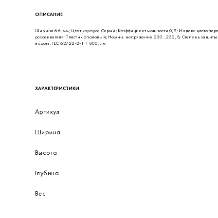
ОПИСАНИЕ
Ширина 66, мм; Цвет корпуса Серый; Коэффициент мощности 0,9; Индекс цветоперед
рассеивателя Пластик опаловый; Номин. напряжение 230...230, В; Степень защиты (I
в соотв. IEC 62722-2-1 1 800, лм
ХАРАКТЕРИСТИКИ
Артикул
Ширина