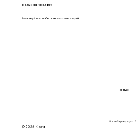
Высота
Глубина
Вес
ОТЗЫВОВ ПОКА НЕТ
Авторизуйтесь
, чтобы оставить комментарий
На сайте используются файлы cookies, которые его делают бо