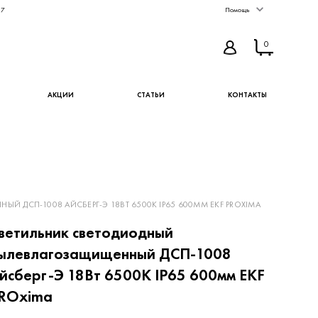
67
Помощь
0
АКЦИИ
СТАТЬИ
КОНТАКТЫ
 ДСП-1008 АЙСБЕРГ-Э 18ВТ 6500К IP65 600ММ EKF PROXIMA
ветильник светодиодный
ылевлагозащищенный ДСП-1008
йсберг-Э 18Вт 6500К IP65 600мм EKF
ROxima
Артикул TPL-1008-18-6500-A
53 ₽