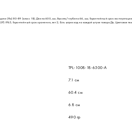
ачи (Ra) 80-89 (класс 1B); Длина 600, мм; Высота/глубина 66, мм; Гарантийный срок эксплуатаци
P) IP65; Гарантийный срок хранения, лет 2; Есть штрихкод на каждой штуке товара Да; Цветовая тем
TPL-1008-18-6500-A
7.1 см