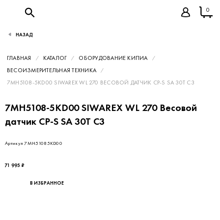
0
НАЗАД
ГЛАВНАЯ
КАТАЛОГ
ОБОРУДОВАНИЕ КИПИА
ВЕСОИЗМЕРИТЕЛЬНАЯ ТЕХНИКА
7MH5108-5KD00 SIWAREX WL 270 ВЕСОВОЙ ДАТЧИК CP-S SA 30T C3
7MH5108-5KD00 SIWAREX WL 270 Весовой
датчик CP-S SA 30T C3
Артикул 7MH51085KD00
71 995 ₽
В ИЗБРАННОЕ