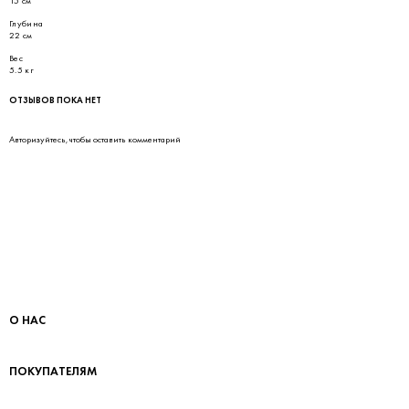
15 см
Глубина
22 см
Вес
5.5 кг
ОТЗЫВОВ ПОКА НЕТ
Авторизуйтесь
, чтобы оставить комментарий
О НАС
ПОКУПАТЕЛЯМ