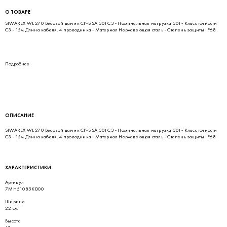
О ТОВАРЕ
SIWAREX WL 270 Весовой датчик CP-S SA 30t C3 - Номинальная нагрузка 30t - Класс точности
C3 - 15м Длина кабеля, 4 проводника - Материал Нержавеющая сталь - Степень защиты IP68
Подробнее
ОПИСАНИЕ
SIWAREX WL 270 Весовой датчик CP-S SA 30t C3 - Номинальная нагрузка 30t - Класс точности
C3 - 15м Длина кабеля, 4 проводника - Материал Нержавеющая сталь - Степень защиты IP68
ХАРАКТЕРИСТИКИ
Артикул
7MH51085KD00
Ширина
22 см
Высота