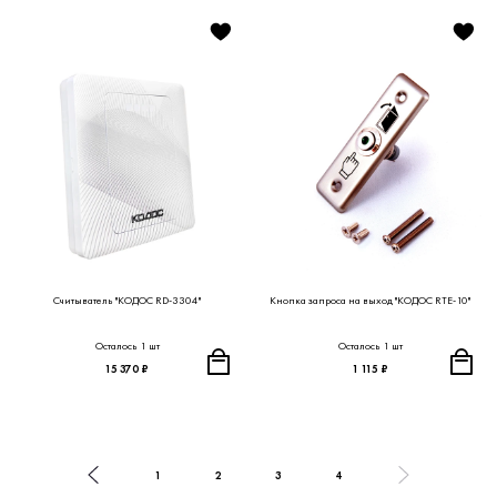
Считыватель "КОДОС RD-3304"
Кнопка запроса на выход "КОДОС RTE-10"
Осталось 1 шт
Осталось 1 шт
15 370 ₽
1 115 ₽
1
2
3
4