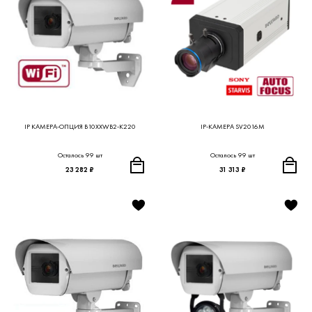
IP КАМЕРА-ОПЦИЯ B10XXWB2-K220
IP-КАМЕРА SV2016M
Осталось 99 шт
Осталось 99 шт
23 282 ₽
31 313 ₽