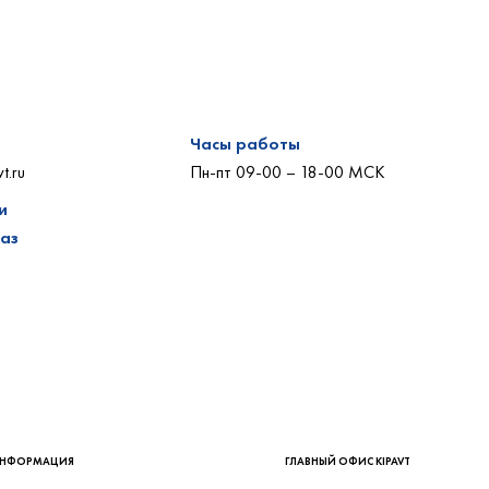
Часы работы
t.ru
Пн-пт 09-00 – 18-00 МСК
и
каз
ГЛАВНЫЙ ОФИС KIPAVT
Телефон: 8 800 222-28-67
+7 (921) 749-31-32 (MAX)
Время работы: Пн-Пт 09-00 – 18-00 Мск
Адрес: 197341, Санкт-Петербург, ул.Афонская, 2
Email: support@kipavt.ru