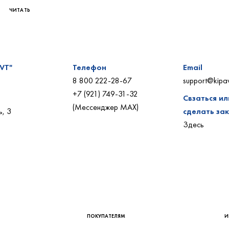
VT"
Телефон
Email
8 800 222-28-67
support@kipav
+7 (921) 749-31-32
Свзаться ил
(Мессенджер MAX)
, 3
сделать за
Здесь
ПОКУПАТЕЛЯМ
ИНФОРМАЦИЯ
Бренды
Оплата и доставка
Акции
Как сделать заказ
Форма связи
Как зарегистрироваться
Возврат товара
Гарантии