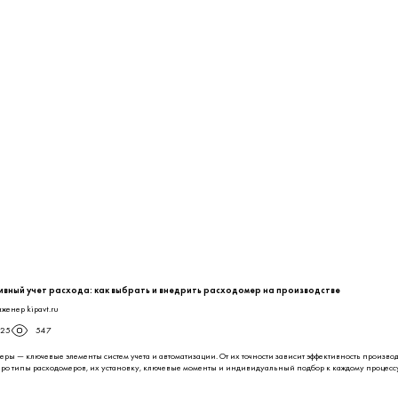
ды ЭКОМЕРА-150 Универсальный Фланцевый
Расходомер-счетчик ВЗЛЕТ ЭРСВ-470Ф-
Осталось 15 шт
Осталось 18 шт
33 306 ₽
84 058 ₽
вный учет расхода: как выбрать и внедрить расходомер на производстве
женер kipavt.ru
025
547
еры — ключевые элементы систем учета и автоматизации. От их точности зависит эффективность производс
про типы расходомеров, их установку, ключевые моменты и индивидуальный подбор к каждому процесс
ЧИТАТЬ